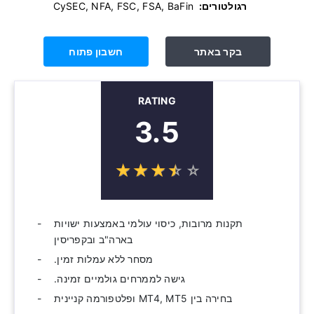
רגולטורים:
‫ CySEC, NFA, FSC, FSA, BaFin
בקר באתר
חשבון פתוח
RATING
3.5
☆
★
☆
★
☆
★
☆
★
☆
★
תקנות מרובות, כיסוי עולמי באמצעות ישויות
בארה"ב ובקפריסין
מסחר ללא עמלות זמין.
גישה לממרחים גולמיים זמינה.
בחירה בין MT4, MT5 ופלטפורמה קניינית