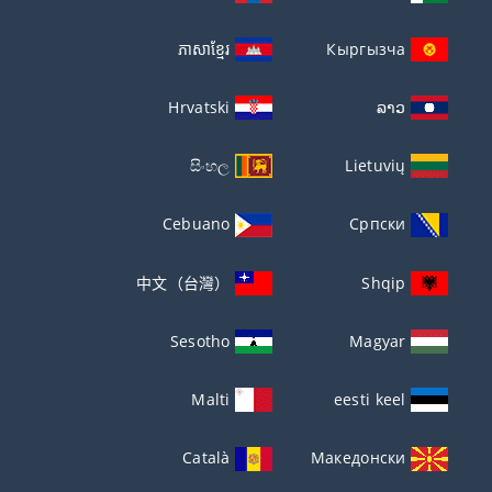
ភាសាខ្មែរ
Кыргызча
Hrvatski
ລາວ
සිංහල
Lietuvių
Cebuano
Српски
中文（台灣）
Shqip
Sesotho
Magyar
Malti
eesti keel
Català
Македонски