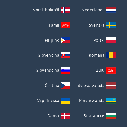
Norsk bokmål
Nederlands
Tamil
Svenska
Filipino
Polski
Slovenčina
Română
Slovenščina
Zulu
Čeština
latviešu valoda
Українська
Kinyarwanda
Dansk
Български