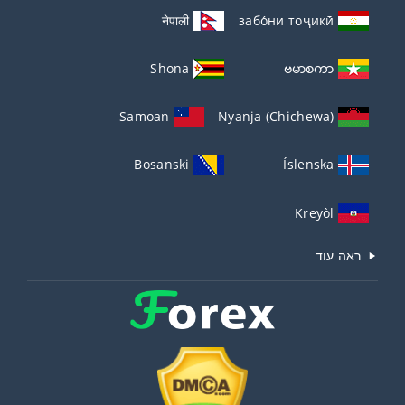
नेपाली
забо́ни тоҷикӣ́
Shona
ဗမာစကာ
Samoan
Nyanja (Chichewa)
Bosanski
Íslenska
Kreyòl
ראה עוד