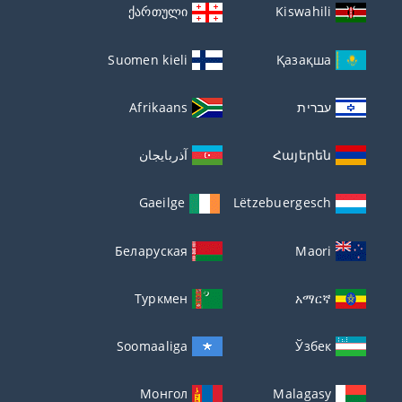
ქართული
Kiswahili
Suomen kieli
Қазақша
עברית
Afrikaans
Հայերեն
آذربايجان
Gaeilge
Lëtzebuergesch
Беларуская
Maori
Туркмен
አማርኛ
Soomaaliga
Ўзбек
Монгол
Malagasy