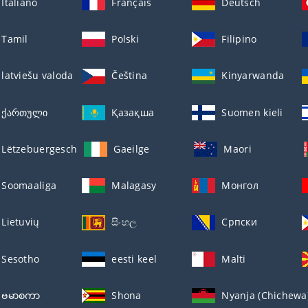
Italiano
Français
Deutsch
Tamil
Polski
Filipino
latviešu valoda
Čeština
Kinyarwanda
ქართული
Қазақша
Suomen kieli
Lëtzebuergesch
Gaeilge
Maori
Soomaaliga
Malagasy
Монгол
Lietuvių
සිංහල
Српски
Sesotho
eesti keel
Malti
ဗမာစကာ
Shona
Nyanja (Chichewa