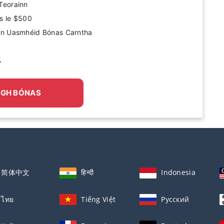
Teorainn
s le $500
on Uasmhéid Bónas Carntha
%
IGH BÓNAS
简体中文
हिन्दी
Indonesia
ไทย
Tiếng Việt
Русский