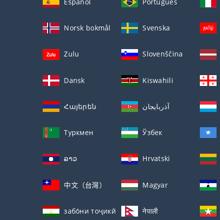
Español
Português
Norsk bokmål
Svenska
Zulu
Slovenščina
Dansk
Kiswahili
Հայերեն
آذربايجان
Туркмен
Ўзбек
ລາວ
Hrvatski
中文（台灣）
Magyar
забо́ни тоҷикӣ́
नेपाली