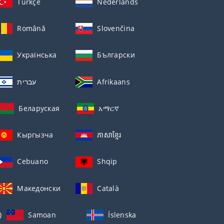
Türkçe
Nederlands
Română
Slovenčina
Українська
Български
עברית
Afrikaans
Беларуская
አማርኛ
Кыргызча
ភាសាខ្មែរ
Cebuano
Shqip
Македонски
Català
)
Samoan
Íslenska