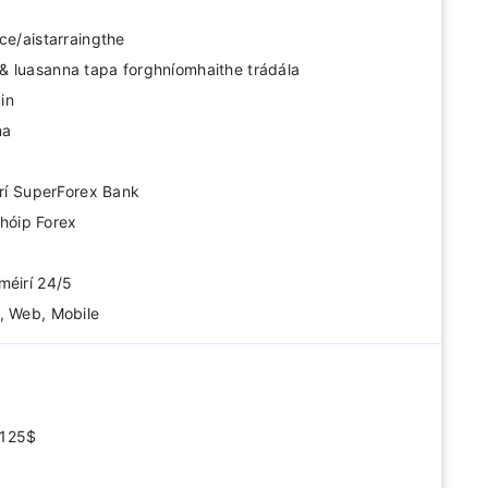
ce/aistarraingthe
& luasanna tapa forghníomhaithe trádála
úin
na
a
trí SuperForex Bank
 chóip Forex
méirí 24/5
, Web, Mobile
1125$