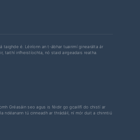
 taighde é. Léiríonn an t-ábhar tuairimí ginearálta ár
 taithí infheistíochta, nó staid airgeadais reatha.
íomh Gréasáin seo agus is féidir go gcaillfí do chistí ar
a ndéanann tú cinneadh ar thrádáil, ní mór duit a chinntiú