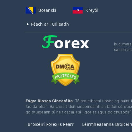
Bosanski
Kreyòl
Féach ar Tuilleadh
Is cumars
saineolai
Fógra Riosca Ginearálta
: Tá ardleibhéal riosca ag baint 
fad dá bharr. Ba cheart duit smaoineamh an bhfuil sé d’acm
go dtuigeann tú na rioscaí atá i gceist agus do chuspóirí 
Bróicéirí Forex Is Fearr
Léirmheasanna Bróicéirí