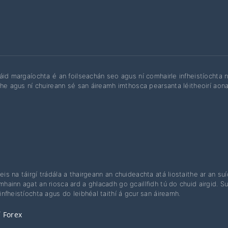
áid margaíochta é an foilseachán seo agus ní comhairle infheistíochta ná
the agus ní chuireann sé san áireamh imthosca pearsanta léitheoirí aonair,
leis na táirgí trádála a thairgeann an chuideachta atá liostaithe ar an su
hainn agat an riosca ard a ghlacadh go gcaillfidh tú do chuid airgid. Sul
infheistíochta agus do leibhéal taithí á gcur san áireamh.
 Forex