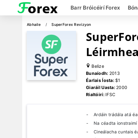
Barr Bróicéirí Forex
Bón
Abhaile
SuperForex Revizyon
SuperFor
Léirmhe
Belize
Bunaíodh:
2013
Éarlais Íosta:
$1
Giaráil Uasta:
2000
Rialtóirí:
IFSC
Ardáin trádála atá éa
Na céadta ionstraimí
Cineálacha cuntais é