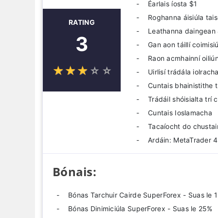
Éarlais íosta $1
Roghanna áisiúla tais
RATING
Leathanna daingean 
3
Gan aon táillí coimisi
Raon acmhainní oiliú
☆
★
☆
★
☆
★
☆
★
☆
★
Uirlisí trádála iolrach
Cuntais bhainistithe 
Trádáil shóisialta trí
Cuntais Ioslamacha
Tacaíocht do chustai
Ardáin: MetaTrader 4
Bónais:
Bónas Tarchuir Cairde SuperForex - Suas le 
Bónas Dinimiciúla SuperForex - Suas le 25%