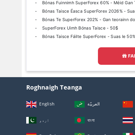
Bónas Fuinnimh SuperForex 60% - Méid Gan 
Bónas Taisce Éasca SuperForex 2026% - Sua
Bónas Te SuperForex 202% - Gan teorainn d
SuperForex Uimh Bónas Taisce - 50$
Bónas Taisce Fáilte SuperForex - Suas le 50
FA
Roghnaigh Teanga
English
العربيّة
اردو
বাংলা