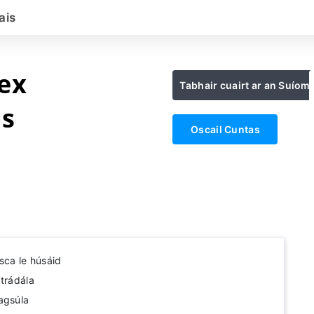
ais
ex
Tabhair cuairt ar an Suíom
as
Oscail Cuntas
sca le húsáid
 trádála
agsúla