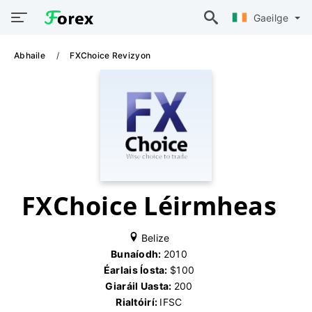
Gaeilge
Abhaile
FXChoice Revizyon
FXChoice Léirmheas
Belize
Bunaíodh:
2010
Éarlais Íosta:
$100
Giaráil Uasta:
200
Rialtóirí:
IFSC