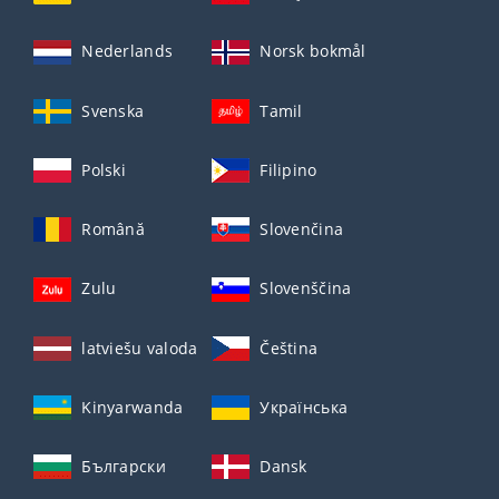
Nederlands
Norsk bokmål
Svenska
Tamil
Polski
Filipino
Română
Slovenčina
Zulu
Slovenščina
latviešu valoda
Čeština
Kinyarwanda
Українська
Български
Dansk