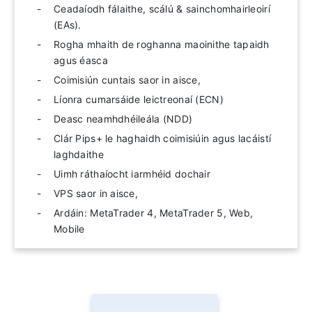
Ceadaíodh fálaithe, scálú & sainchomhairleoirí
(EAs).
Rogha mhaith de roghanna maoinithe tapaidh
agus éasca
Coimisiún cuntais saor in aisce,
Líonra cumarsáide leictreonaí (ECN)
Deasc neamhdhéileála (NDD)
Clár Pips+ le haghaidh coimisiúin agus lacáistí
laghdaithe
Uimh ráthaíocht iarmhéid dochair
VPS saor in aisce,
Ardáin: MetaTrader 4, MetaTrader 5, Web,
Mobile