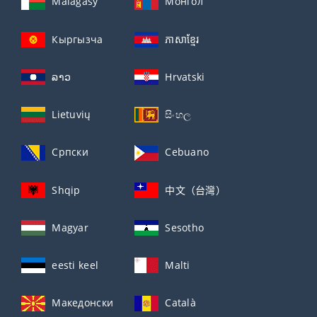
Malagasy
Монгол
Кыргызча
ភាសាខ្មែរ
ລາວ
Hrvatski
Lietuvių
සිංහල
Српски
Cebuano
Shqip
中文（台灣）
Magyar
Sesotho
eesti keel
Malti
Македонски
Català