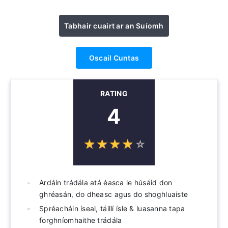
Tabhair cuairt ar an Suíomh
Oscail Cuntas
RATING
4
☆
★
☆
★
☆
★
☆
★
☆
★
Ardáin trádála atá éasca le húsáid don
ghréasán, do dheasc agus do shoghluaiste
Spréacháin íseal, táillí ísle & luasanna tapa
forghníomhaithe trádála