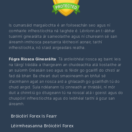
Is cumarsáid margaíochta é an foilseachán seo agus ní
comhairle infheistíochta ná taighde é. Léiríonn an t-ábhar
tuairimí ginearálta ár saineolaithe agus ní chuireann sé san
áireamh imthosca pearsanta léitheoirí aonair, taithí
infheistíochta, nó staid airgeadais reatha.
Fógra Riosca Ginearálta
: Tá ardleibhéal riosca ag baint leis
na táirgí trádála a thairgeann an chuideachta atá liostaithe ar
an suíomh Gréasáin seo agus is féidir go gcaillfí do chistí ar
fad dá bharr. Ba cheart duit smaoineamh an bhfuil sé
d’acmhainn agat an riosca ard a ghlacadh go gcaillfidh tú do
chuid airgid. Sula ndéanann tú cinneadh ar thrádáil, ní mór
duit a chinntiú go dtuigeann tú na rioscaí atá i gceist agus do
chuspóirí infheistíochta agus do leibhéal taithí á gcur san
áireamh.
Bróicéirí Forex Is Fearr
Léirmheasanna Bróicéirí Forex