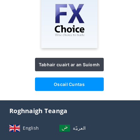
Tabhair cuairt ar an Suíomh
Oscail Cuntas
Roghnaigh Teanga
English
العربيّة