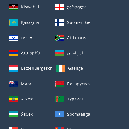
Kiswahili
ქართული
Қазақша
Suomen kieli
עברית
Afrikaans
Հայերեն
آذربايجان
Lëtzebuergesch
Gaeilge
Maori
Беларуская
አማርኛ
Туркмен
Ўзбек
Soomaaliga