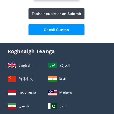
Tabhair cuairt ar an Suíomh
Oscail Cuntas
Roghnaigh Teanga
English
العربيّة
简体中文
हिन्दी
Indonesia
Melayu
اردو
فارسی