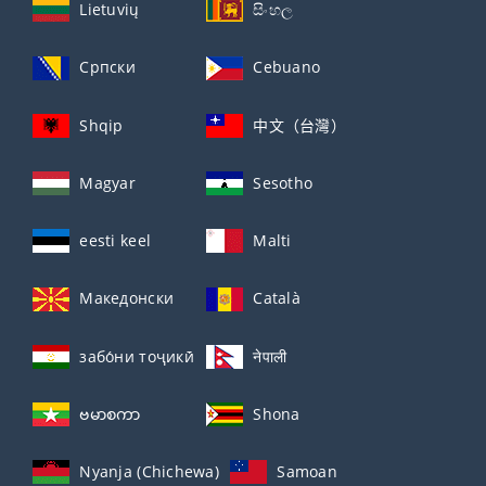
Lietuvių
සිංහල
Српски
Cebuano
Shqip
中文（台灣）
Magyar
Sesotho
eesti keel
Malti
Македонски
Català
забо́ни тоҷикӣ́
नेपाली
ဗမာစကာ
Shona
Nyanja (Chichewa)
Samoan