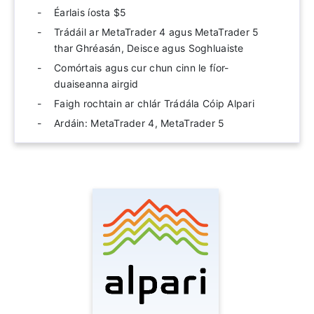
Éarlais íosta $5
Trádáil ar MetaTrader 4 agus MetaTrader 5
thar Ghréasán, Deisce agus Soghluaiste
Comórtais agus cur chun cinn le fíor-
duaiseanna airgid
Faigh rochtain ar chlár Trádála Cóip Alpari
Ardáin: MetaTrader 4, MetaTrader 5