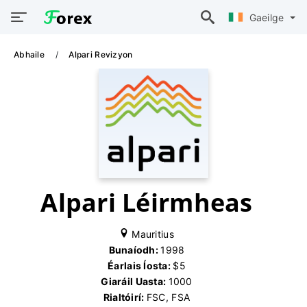
Gaeilge
Abhaile
Alpari Revizyon
Alpari Léirmheas
Mauritius
Bunaíodh:
1998
Éarlais Íosta:
$5
Giaráil Uasta:
1000
Rialtóirí:
FSC, FSA