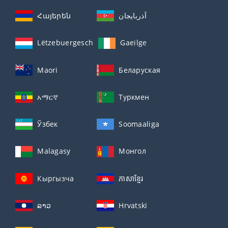
Հայերեն
آذربايجان
Lëtzebuergesch
Gaeilge
Maori
Беларуская
አማርኛ
Туркмен
Ўзбек
Soomaaliga
Malagasy
Монгол
Кыргызча
ភាសាខ្មែរ
ລາວ
Hrvatski