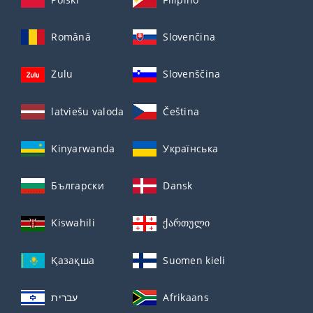
Română
Slovenčina
Zulu
Slovenščina
latviešu valoda
Čeština
Kinyarwanda
Українська
Български
Dansk
Kiswahili
ქართული
Қазақша
Suomen kieli
עברית
Afrikaans