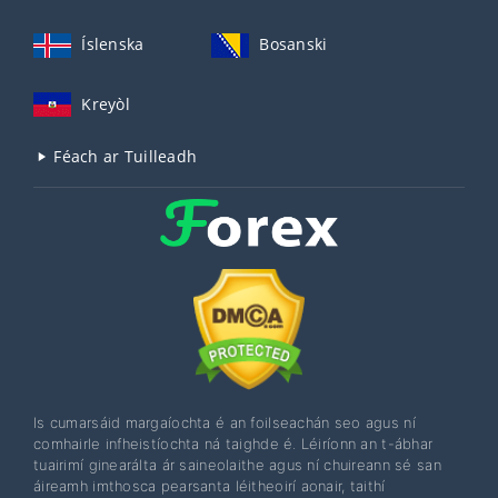
Íslenska
Bosanski
Kreyòl
Féach ar Tuilleadh
Is cumarsáid margaíochta é an foilseachán seo agus ní
comhairle infheistíochta ná taighde é. Léiríonn an t-ábhar
tuairimí ginearálta ár saineolaithe agus ní chuireann sé san
áireamh imthosca pearsanta léitheoirí aonair, taithí