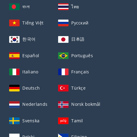
বাংলা
ไทย
Tiếng Việt
Русский
한국어
日本語
Español
Português
Italiano
Français
Deutsch
Türkçe
Nederlands
Norsk bokmål
Svenska
Tamil
Polski
Filipino