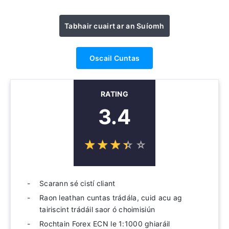
Tabhair cuairt ar an Suíomh
Oscail Cuntas
RATING
3.4
☆
★
☆
★
☆
★
☆
★
☆
★
Scarann ​​sé cistí cliant
Raon leathan cuntas trádála, cuid acu ag
tairiscint trádáil saor ó choimisiún
Rochtain Forex ECN le 1:1000 ghiaráil