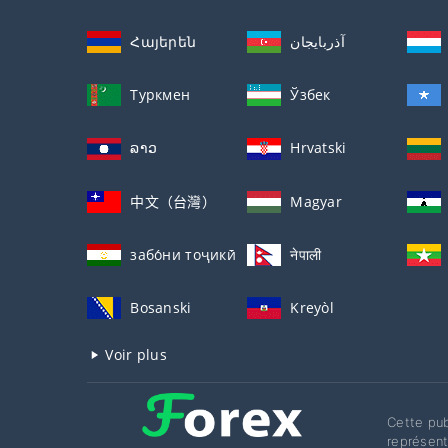
Հայերեն
آذربايجان
Туркмен
Ўзбек
ລາວ
Hrvatski
中文（台灣）
Magyar
забо́ни тоҷикӣ́
नेपाली
Bosanski
Kreyòl
Voir plus
Cette pub
représent