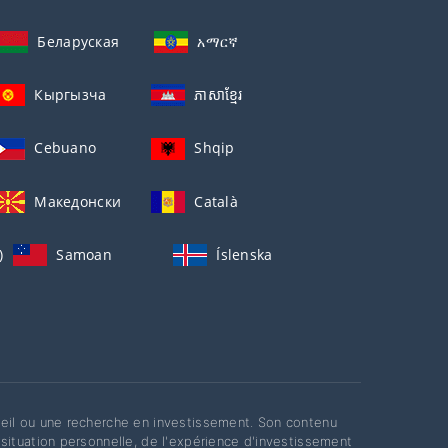
Беларуская
አማርኛ
Кыргызча
ភាសាខ្មែរ
Cebuano
Shqip
Македонски
Català
)
Samoan
Íslenska
eil ou une recherche en investissement. Son contenu
situation personnelle, de l'expérience d'investissement