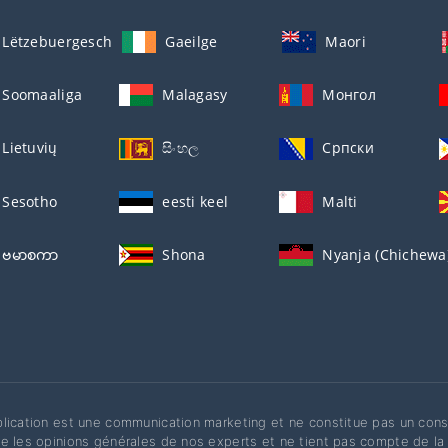
Lëtzebuergesch
Gaeilge
Maori
Soomaaliga
Malagasy
Монгол
Lietuvių
සිංහල
Српски
Sesotho
eesti keel
Malti
ဗမာစကာ
Shona
Nyanja (Chichewa
lication est une communication marketing et ne constitue pas un cons
e les opinions générales de nos experts et ne tient pas compte de la 