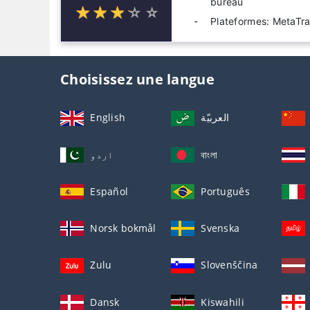
bureau
☆
★
☆
★
☆
★
☆
★
☆
★
Plateformes: MetaTra
Choisissez une langue
English
العربيّة
اردو
বাংলা
Español
Português
Norsk bokmål
Svenska
Zulu
Slovenščina
Dansk
Kiswahili