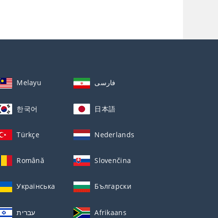
Melayu
فارسی
한국어
日本語
Türkçe
Nederlands
Română
Slovenčina
Українська
Български
עברית
Afrikaans