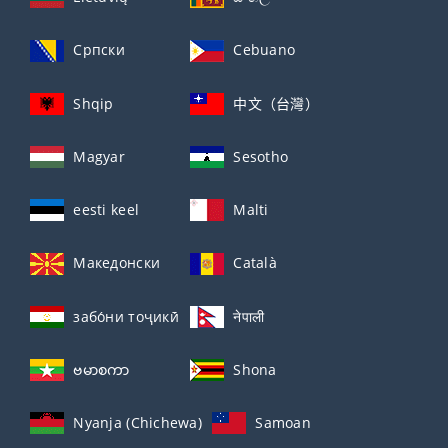
Српски
Cebuano
Shqip
中文（台灣）
Magyar
Sesotho
eesti keel
Malti
Македонски
Català
забо́ни тоҷикӣ́
नेपाली
ဗမာစကာ
Shona
Nyanja (Chichewa)
Samoan