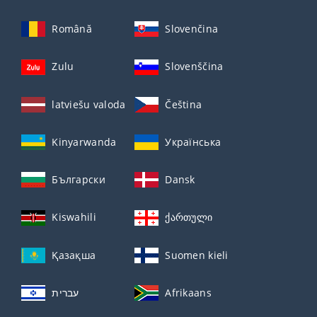
Română
Slovenčina
Zulu
Slovenščina
latviešu valoda
Čeština
Kinyarwanda
Українська
Български
Dansk
Kiswahili
ქართული
Қазақша
Suomen kieli
עברית
Afrikaans