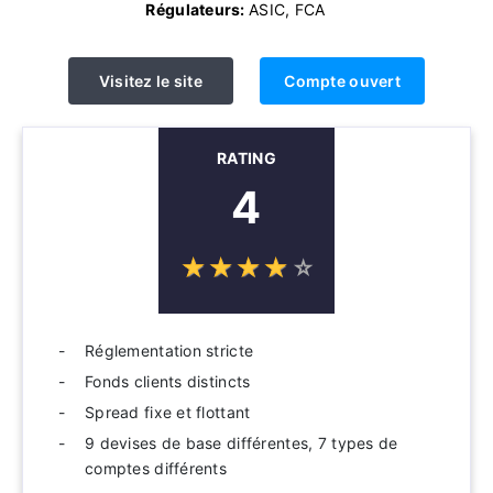
Régulateurs:
ASIC, FCA
Visitez le site
Compte ouvert
RATING
4
☆
★
☆
★
☆
★
☆
★
☆
★
Réglementation stricte
Fonds clients distincts
Spread fixe et flottant
9 devises de base différentes, 7 types de
comptes différents