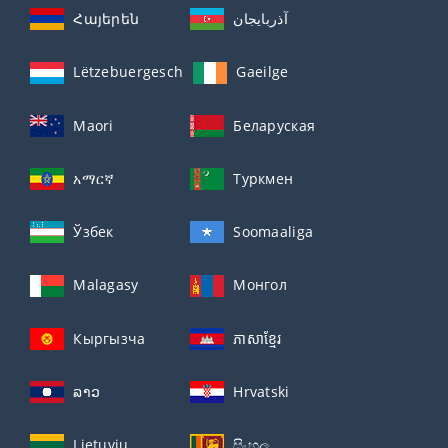
Հայերեն
آذربايجان
Lëtzebuergesch
Gaeilge
Maori
Беларуская
አማርኛ
Туркмен
Ўзбек
Soomaaliga
Malagasy
Монгол
Кыргызча
ភាសាខ្មែរ
ລາວ
Hrvatski
Lietuvių
සිංහල