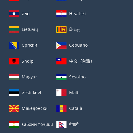
ລາວ
Hrvatski
Lietuvių
සිංහල
Српски
Cebuano
Shqip
中文（台灣）
Magyar
Sesotho
eesti keel
Malti
Македонски
Català
забо́ни тоҷикӣ́
नेपाली