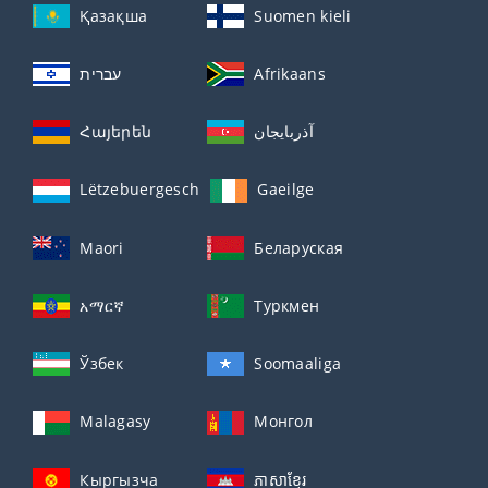
Қазақша
Suomen kieli
עברית
Afrikaans
Հայերեն
آذربايجان
Lëtzebuergesch
Gaeilge
Maori
Беларуская
አማርኛ
Туркмен
Ўзбек
Soomaaliga
Malagasy
Монгол
Кыргызча
ភាសាខ្មែរ