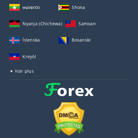
ဗမာစကာ
Shona
Nyanja (Chichewa)
Samoan
Íslenska
Bosanski
Kreyòl
Voir plus