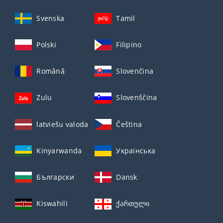
Svenska
Tamil
Polski
Filipino
Română
Slovenčina
Zulu
Slovenščina
latviešu valoda
Čeština
Kinyarwanda
Українська
Български
Dansk
Kiswahili
ქართული