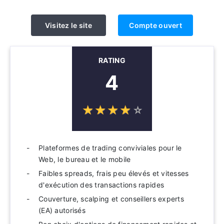
Visitez le site
Compte ouvert
RATING
4
☆
★
☆
★
☆
★
☆
★
☆
★
Plateformes de trading conviviales pour le
Web, le bureau et le mobile
Faibles spreads, frais peu élevés et vitesses
d'exécution des transactions rapides
Couverture, scalping et conseillers experts
(EA) autorisés