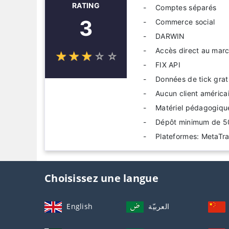
RATING
Comptes séparés
3
Commerce social
DARWIN
Accès direct au mar
☆
★
☆
★
☆
★
☆
★
☆
★
FIX API
Données de tick grat
Aucun client américa
Matériel pédagogique
Dépôt minimum de 5
Plateformes: MetaTra
Choisissez une langue
English
العربيّة