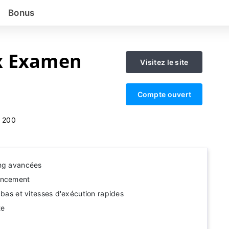
Bonus
x Examen
Visitez le site
Compte ouvert
:
200
ing avancées
ancement
 bas et vitesses d'exécution rapides
te