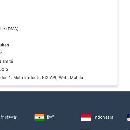
ché (DMA)
uites
in
 limité
00 $
der 4, MetaTrader 5, FIX API, Web, Mobile
简体中文
हिन्दी
Indonesia