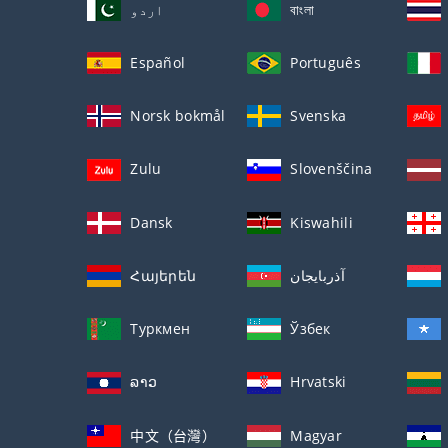
اردو
বাংলা
Español
Português
Norsk bokmål
Svenska
Zulu
Slovenščina
Dansk
Kiswahili
Հայերեն
آذربايجان
Туркмен
Ўзбек
ລາວ
Hrvatski
中文（台灣）
Magyar