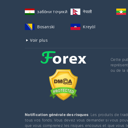
забо́ни тоҷикӣ́
नेपाली
Bosanski
Kreyòl
Voir plus
Cette pub
représent
ou de la 
Notification générale des risques
: Les produits de tra
tous vos fonds. Vous devez vous demander si vous pouve
que vous comprenez les risques encourus et que vous te