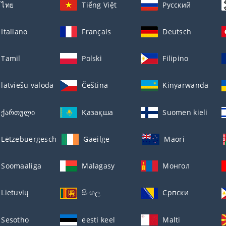
ไทย
Tiếng Việt
Русский
Italiano
Français
Deutsch
Tamil
Polski
Filipino
latviešu valoda
Čeština
Kinyarwanda
ქართული
Қазақша
Suomen kieli
Lëtzebuergesch
Gaeilge
Maori
Soomaaliga
Malagasy
Монгол
Lietuvių
සිංහල
Српски
Sesotho
eesti keel
Malti