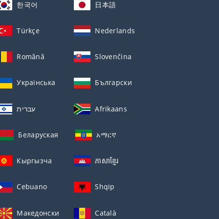
한국어
日本語
Türkçe
Nederlands
Română
Slovenčina
Українська
Български
עברית
Afrikaans
Беларуская
አማርኛ
Кыргызча
ភាសាខ្មែរ
Cebuano
Shqip
Македонски
Català