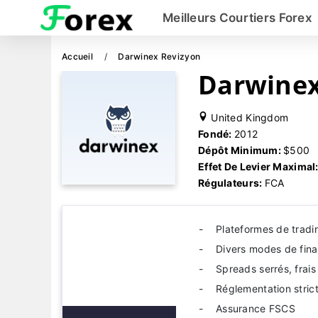
Meilleurs Courtiers Forex
Accueil
Darwinex Revizyon
Darwine
United Kingdom
Fondé:
2012
Dépôt Minimum:
$500
Effet De Levier Maximal
Régulateurs:
FCA
Plateformes de trad
Divers modes de fin
Spreads serrés, frais
Réglementation stric
Assurance FSCS