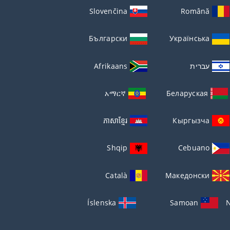
Slovenčina
Română
Български
Українська
עברית
Afrikaans
አማርኛ
Беларуская
ភាសាខ្មែរ
Кыргызча
Shqip
Cebuano
Català
Македонски
Íslenska
Samoan
N