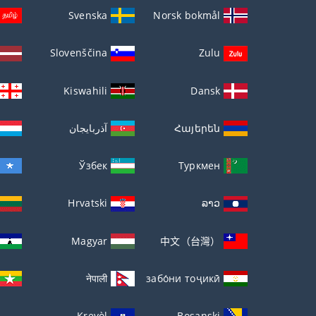
Svenska
Norsk bokmål
Slovenščina
Zulu
Kiswahili
Dansk
Հայերեն
آذربايجان
Ўзбек
Туркмен
Hrvatski
ລາວ
Magyar
中文（台灣）
नेपाली
забо́ни тоҷикӣ́
Kreyòl
Bosanski