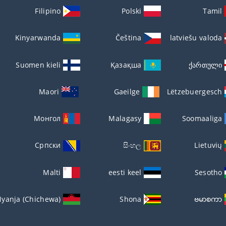
Filipino
Polski
Tamil
Kinyarwanda
Čeština
latviešu valoda
Suomen kieli
Қазақша
ქართული
Maori
Gaeilge
Lëtzebuergesch
Монгол
Malagasy
Soomaaliga
Српски
සිංහල
Lietuvių
Malti
eesti keel
Sesotho
yanja (Chichewa)
Shona
ဗမာစကာ