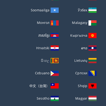
Soomaaliga
Ўзбек
Монгол
Malagasy
ភាសាខ្មែរ
Кыргызча
Hrvatski
ລາວ
සිංහල
Lietuvių
Cebuano
Српски
中文（台灣）
Shqip
Sesotho
Magyar