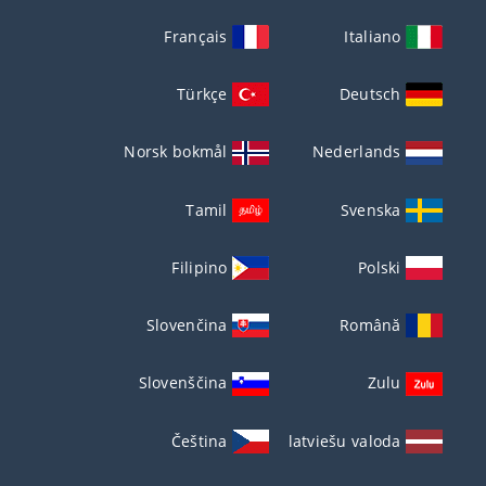
Français
Italiano
Türkçe
Deutsch
Norsk bokmål
Nederlands
Tamil
Svenska
Filipino
Polski
Slovenčina
Română
Slovenščina
Zulu
Čeština
latviešu valoda