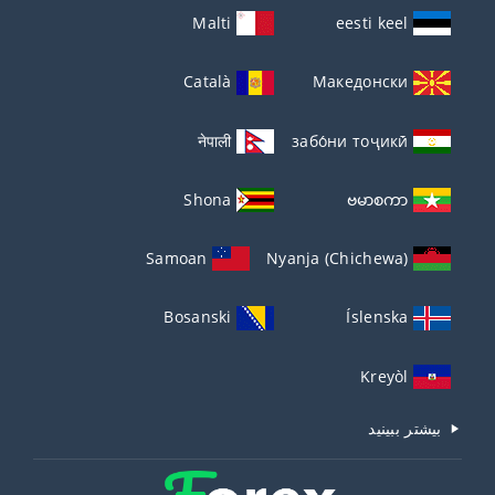
Malti
eesti keel
Català
Македонски
नेपाली
забо́ни тоҷикӣ́
Shona
ဗမာစကာ
Samoan
Nyanja (Chichewa)
Bosanski
Íslenska
Kreyòl
بیشتر ببینید