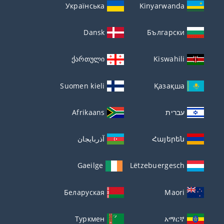
Українська
Kinyarwanda
Dansk
Български
ქართული
Kiswahili
Suomen kieli
Қазақша
עברית
Afrikaans
Հայերեն
آذربايجان
Gaeilge
Lëtzebuergesch
Беларуская
Maori
Туркмен
አማርኛ