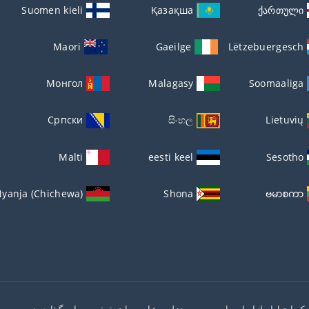
Suomen kieli
Қазақша
ქართული
Maori
Gaeilge
Lëtzebuergesch
Монгол
Malagasy
Soomaaliga
Српски
සිංහල
Lietuvių
Malti
eesti keel
Sesotho
yanja (Chichewa)
Shona
ဗမာစကာ