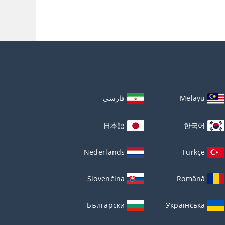
Melayu
فارسی
日本語
한국어
Nederlands
Türkçe
Slovenčina
Română
Български
Українська