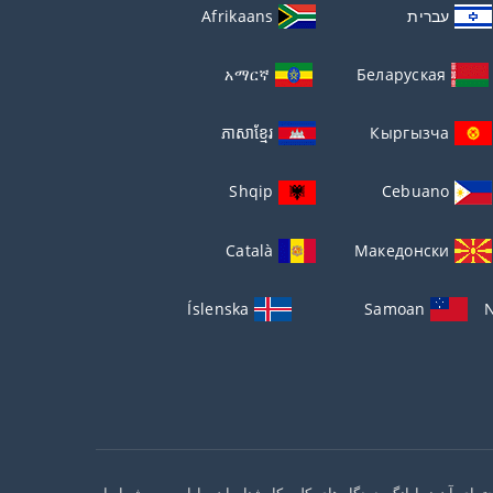
עברית
Afrikaans
አማርኛ
Беларуская
ភាសាខ្មែរ
Кыргызча
Shqip
Cebuano
Català
Македонски
Íslenska
Samoan
N