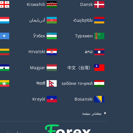
Kiswahili
Dansk
Հայերեն
آذربايجان
Ўзбек
Туркмен
Hrvatski
ລາວ
Magyar
中文（台灣）
नेपाली
забо́ни тоҷикӣ́
Kreyòl
Bosanski
بیشتر ببینید