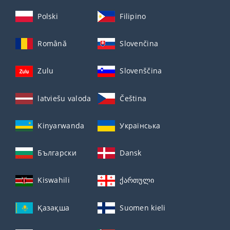
Polski
Filipino
Română
Slovenčina
Zulu
Slovenščina
latviešu valoda
Čeština
Kinyarwanda
Українська
Български
Dansk
Kiswahili
ქართული
Қазақша
Suomen kieli