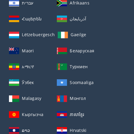
עברית
Afrikaans
Հայերեն
آذربايجان
Lëtzebuergesch
Gaeilge
Maori
Беларуская
አማርኛ
Туркмен
Ўзбек
Soomaaliga
Malagasy
Монгол
Кыргызча
ភាសាខ្មែរ
ລາວ
Hrvatski