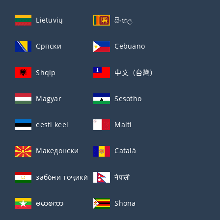
Lietuvių
සිංහල
Српски
Cebuano
Shqip
中文（台灣）
Magyar
Sesotho
eesti keel
Malti
Македонски
Català
забо́ни тоҷикӣ́
नेपाली
ဗမာစကာ
Shona