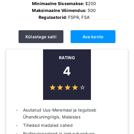
Minimaalne Sissemakse:
$200
Maksimaalne Võimendus:
500
Regulaatorid:
FSPR, FSA
Külastage saiti
Ava konto
RATING
4
☆
★
☆
★
☆
★
☆
★
☆
★
Asutatud Uus-Meremaal ja tegutseb
Ühendkuningriigis, Malaisias
Tihedad madalad vahed
Professionaalsed ja jaekaubanduse