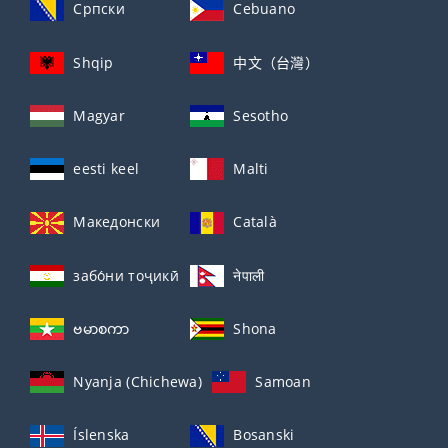
Српски
Cebuano
Shqip
中文（台灣）
Magyar
Sesotho
eesti keel
Malti
Македонски
Català
забо́ни тоҷикӣ́
नेपाली
ဗမာစကာ
Shona
Nyanja (Chichewa)
Samoan
Íslenska
Bosanski