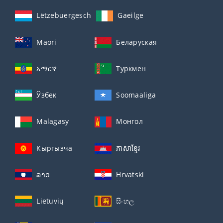
Lëtzebuergesch
Gaeilge
Maori
Беларуская
አማርኛ
Туркмен
Ўзбек
Soomaaliga
Malagasy
Монгол
Кыргызча
ភាសាខ្មែរ
ລາວ
Hrvatski
Lietuvių
සිංහල