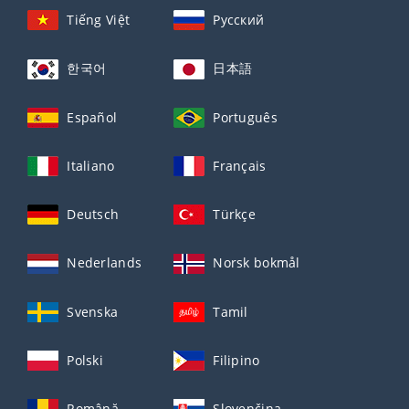
Tiếng Việt
Русский
한국어
日本語
Español
Português
Italiano
Français
Deutsch
Türkçe
Nederlands
Norsk bokmål
Svenska
Tamil
Polski
Filipino
Română
Slovenčina