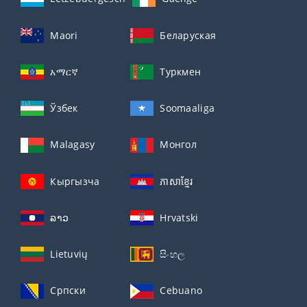
Maori
Беларуская
አማርኛ
Туркмен
Ўзбек
Soomaaliga
Malagasy
Монгол
Кыргызча
ភាសាខ្មែរ
ລາວ
Hrvatski
Lietuvių
සිංහල
Српски
Cebuano