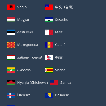
Shqip
中文（台灣）
Magyar
Sesotho
eesti keel
Malti
Македонски
Català
забо́ни тоҷикӣ́
नेपाली
ဗမာစကာ
Shona
Nyanja (Chichewa)
Samoan
Íslenska
Bosanski