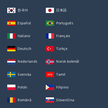
한국어
日本語
Español
Português
Italiano
Français
Deutsch
Türkçe
Nederlands
Norsk bokmål
Svenska
Tamil
Polski
Filipino
Română
Slovenčina