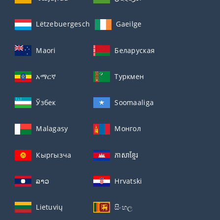
Lëtzebuergesch
Gaeilge
Maori
Беларуская
አማርኛ
Туркмен
Ўзбек
Soomaaliga
Malagasy
Монгол
Кыргызча
ភាសាខ្មែរ
ລາວ
Hrvatski
Lietuvių
සිංහල