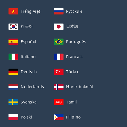
Tiếng Việt
Русский
한국어
日本語
Español
Português
Italiano
Français
Deutsch
Türkçe
Nederlands
Norsk bokmål
Svenska
Tamil
Polski
Filipino