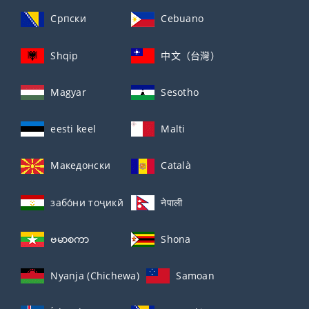
Српски
Cebuano
Shqip
中文（台灣）
Magyar
Sesotho
eesti keel
Malti
Македонски
Català
забо́ни тоҷикӣ́
नेपाली
ဗမာစကာ
Shona
Nyanja (Chichewa)
Samoan