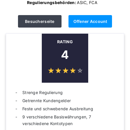
Regulierungsbehörden:
ASIC, FCA
Besucherseite
Offener Account
RATING
4
☆
★
☆
★
☆
★
☆
★
☆
★
Strenge Regulierung
Getrennte Kundengelder
Feste und schwebende Ausbreitung
9 verschiedene Basiswährungen, 7
verschiedene Kontotypen