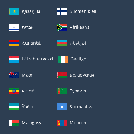
Қазақша
Suomen kieli
עברית
Afrikaans
Հայերեն
آذربايجان
Lëtzebuergesch
Gaeilge
Maori
Беларуская
አማርኛ
Туркмен
Ўзбек
Soomaaliga
Malagasy
Монгол