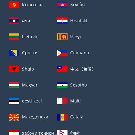
Кыргызча
ភាសាខ្មែរ
ລາວ
Hrvatski
Lietuvių
සිංහල
Српски
Cebuano
Shqip
中文（台灣）
Magyar
Sesotho
eesti keel
Malti
Македонски
Català
забо́ни тоҷикӣ́
नेपाली