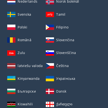
Nederlands
Norsk bokmål
Svenska
Tamil
Polski
Filipino
Română
Slovenčina
Zulu
Slovenščina
latviešu valoda
Čeština
Kinyarwanda
Українська
Български
Dansk
Kiswahili
ქართული