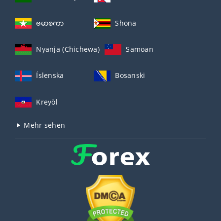
ဗမာစကာ
Shona
Nyanja (Chichewa)
Samoan
Íslenska
Bosanski
Kreyòl
Mehr sehen