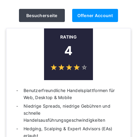
Besucherseite
Offener Account
RATING
4
☆
★
☆
★
☆
★
☆
★
☆
★
Benutzerfreundliche Handelsplattformen für
Web, Desktop & Mobile
Niedrige Spreads, niedrige Gebühren und
schnelle
Handelsausführungsgeschwindigkeiten
Hedging, Scalping & Expert Advisors (EAs)
erlaubt