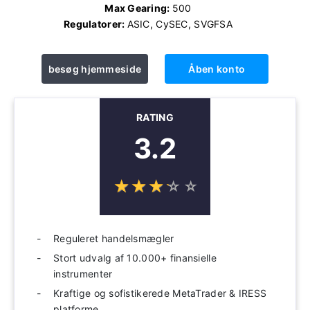
Max Gearing:
500
Regulatorer:
ASIC, CySEC, SVGFSA
besøg hjemmeside
Åben konto
RATING
3.2
☆
★
☆
★
☆
★
☆
★
☆
★
Reguleret handelsmægler
Stort udvalg af 10.000+ finansielle
instrumenter
Kraftige og sofistikerede MetaTrader & IRESS
platforme