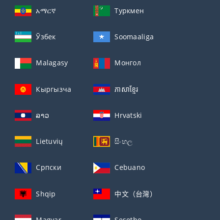
አማርኛ
Туркмен
Ўзбек
Soomaaliga
Malagasy
Монгол
Кыргызча
ភាសាខ្មែរ
ລາວ
Hrvatski
Lietuvių
සිංහල
Српски
Cebuano
Shqip
中文（台灣）
Magyar
Sesotho