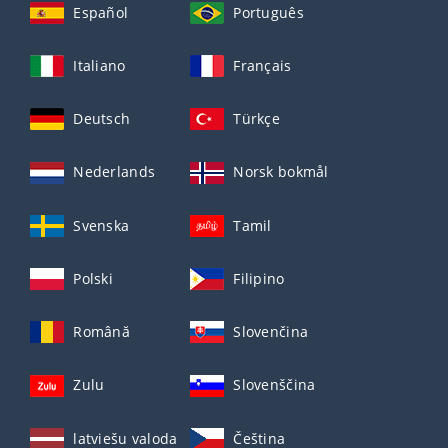
Español
Português
Italiano
Français
Deutsch
Türkçe
Nederlands
Norsk bokmål
Svenska
Tamil
Polski
Filipino
Română
Slovenčina
Zulu
Slovenščina
latviešu valoda
Čeština