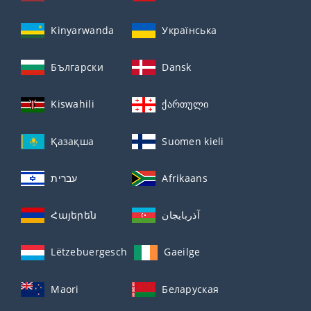
Kinyarwanda
Українська
Български
Dansk
Kiswahili
ქართული
Қазақша
Suomen kieli
עברית
Afrikaans
Հայերեն
آذربايجان
Lëtzebuergesch
Gaeilge
Maori
Беларуская