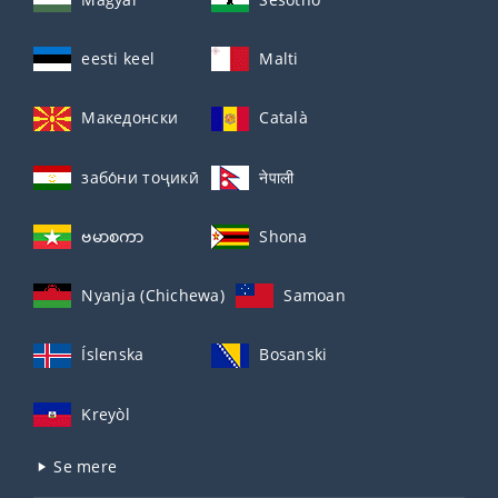
eesti keel
Malti
Македонски
Català
забо́ни тоҷикӣ́
नेपाली
ဗမာစကာ
Shona
Nyanja (Chichewa)
Samoan
Íslenska
Bosanski
Kreyòl
Se mere