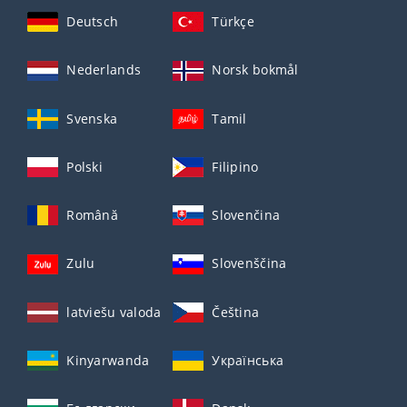
Deutsch
Türkçe
Nederlands
Norsk bokmål
Svenska
Tamil
Polski
Filipino
Română
Slovenčina
Zulu
Slovenščina
latviešu valoda
Čeština
Kinyarwanda
Українська