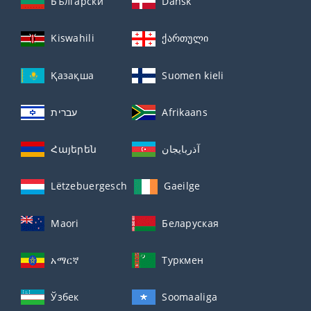
Български
Dansk
Kiswahili
ქართული
Қазақша
Suomen kieli
עברית
Afrikaans
Հայերեն
آذربايجان
Lëtzebuergesch
Gaeilge
Maori
Беларуская
አማርኛ
Туркмен
Ўзбек
Soomaaliga