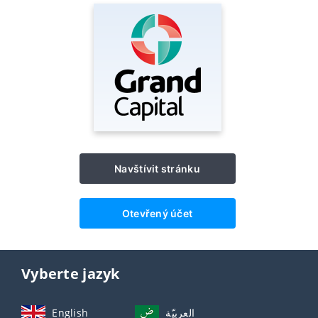
Navštívit stránku
Otevřený účet
Vyberte jazyk
English
العربيّة