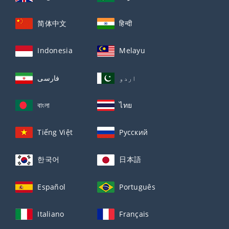
简体中文
हिन्दी
Indonesia
Melayu
اردو
فارسی
বাংলা
ไทย
Tiếng Việt
Русский
한국어
日本語
Español
Português
Italiano
Français