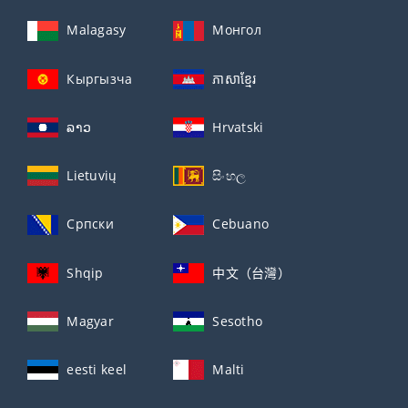
Malagasy
Монгол
Кыргызча
ភាសាខ្មែរ
ລາວ
Hrvatski
Lietuvių
සිංහල
Српски
Cebuano
Shqip
中文（台灣）
Magyar
Sesotho
eesti keel
Malti