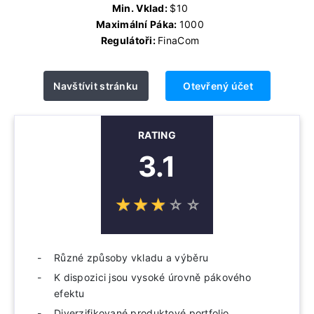
Min. Vklad:
$10
Maximální Páka:
1000
Regulátoři:
FinaCom
Navštívit stránku
Otevřený účet
RATING
3.1
☆
★
☆
★
☆
★
☆
★
☆
★
Různé způsoby vkladu a výběru
K dispozici jsou vysoké úrovně pákového
efektu
Diverzifikované produktové portfolio,