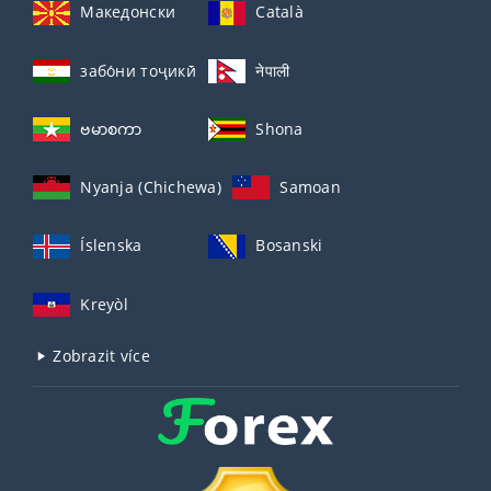
Македонски
Català
забо́ни тоҷикӣ́
नेपाली
ဗမာစကာ
Shona
Nyanja (Chichewa)
Samoan
Íslenska
Bosanski
Kreyòl
Zobrazit více