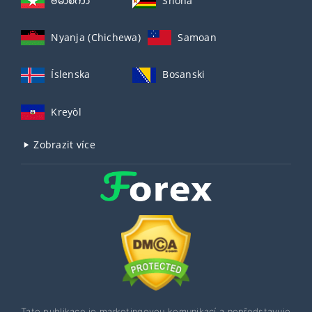
ဗမာစကာ
Shona
Nyanja (Chichewa)
Samoan
Íslenska
Bosanski
Kreyòl
Zobrazit více
Tato publikace je marketingovou komunikací a nepředstavuje