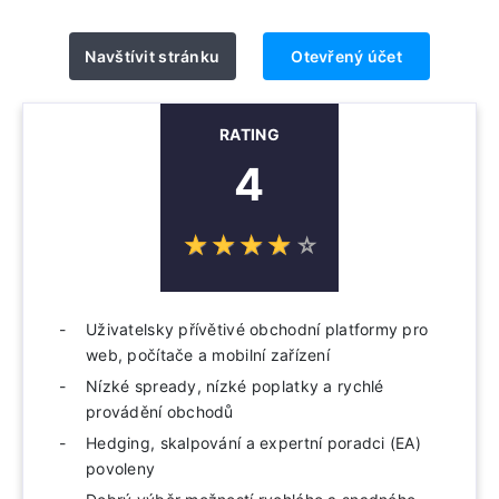
Navštívit stránku
Otevřený účet
RATING
4
☆
★
☆
★
☆
★
☆
★
☆
★
Uživatelsky přívětivé obchodní platformy pro
web, počítače a mobilní zařízení
Nízké spready, nízké poplatky a rychlé
provádění obchodů
Hedging, skalpování a expertní poradci (EA)
povoleny