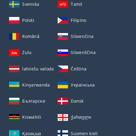
Svenska
Tamil
Polski
Filipino
Română
Slovenčina
Zulu
Slovenščina
latviešu valoda
Čeština
Kinyarwanda
Українська
Български
Dansk
Kiswahili
ქართული
Қазақша
Suomen kieli