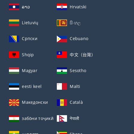
ລາວ
Hrvatski
Lietuvių
සිංහල
Српски
Cebuano
Shqip
中文（台灣）
Magyar
Sesotho
eesti keel
Malti
Македонски
Català
забо́ни тоҷикӣ́
नेपाली