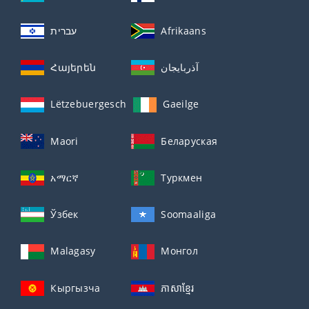
עברית
Afrikaans
Հայերեն
آذربايجان
Lëtzebuergesch
Gaeilge
Maori
Беларуская
አማርኛ
Туркмен
Ўзбек
Soomaaliga
Malagasy
Монгол
Кыргызча
ភាសាខ្មែរ