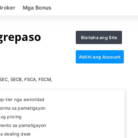
Broker
Mga Bonus
grepaso
Bisitaha ang Site
Ablihi ang Account
SEC, SECB, FSCA, FSCM,
op-tier nga awtoridad
orma sa pamatigayon
ug pricing
mento sa pamatigayon
a dealing desk