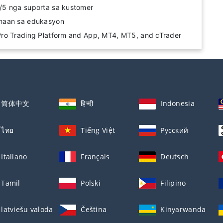
5 nga suporta sa kustomer
haan sa edukasyon
ro Trading Platform and App, MT4, MT5, and cTrader
简体中文
हिन्दी
Indonesia
ไทย
Tiếng Việt
Русский
Italiano
Français
Deutsch
Tamil
Polski
Filipino
latviešu valoda
Čeština
Kinyarwanda