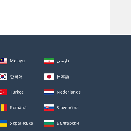
Melayu
فارسی
한국어
日本語
Türkçe
Nederlands
Română
Slovenčina
Українська
Български