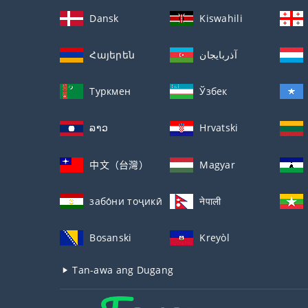
Dansk
Kiswahili
Հայերեն
آذربايجان
Туркмен
Ўзбек
ລາວ
Hrvatski
中文（台灣）
Magyar
забо́ни тоҷикӣ́
नेपाली
Bosanski
Kreyòl
Tan-awa ang Dugang