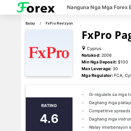
Nanguna Nga Mga Forex 
Balay
FxPro Revizyon
FxPro Pa
Cyprus
Natukod:
2006
Min Nga Deposit:
$100
Max Leverage:
30
Mga Regulator:
FCA, Cy
Gi-regulate sa mga t
Daghang mga platap
RATING
Competitive spreads 
4.6
Daghang mga instru
Walay interbensyon s