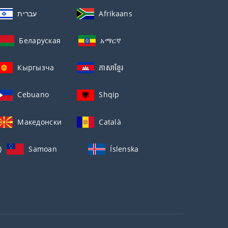
עברית
Afrikaans
Беларуская
አማርኛ
Кыргызча
ភាសាខ្មែរ
Cebuano
Shqip
Македонски
Català
)
Samoan
Íslenska