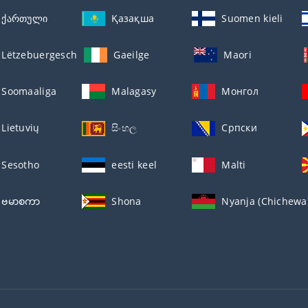
ქართული
Қазақша
Suomen kieli
Lëtzebuergesch
Gaeilge
Maori
Soomaaliga
Malagasy
Монгол
Lietuvių
සිංහල
Српски
Sesotho
eesti keel
Malti
ဗမာစကာ
Shona
Nyanja (Chichewa