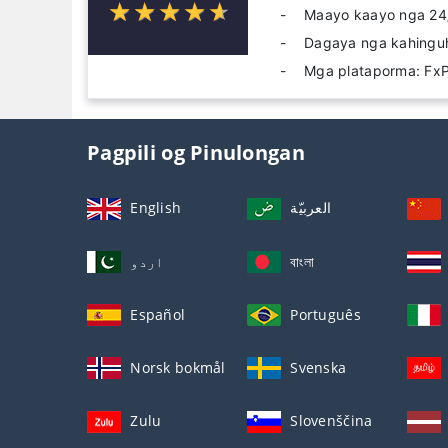
☆
★
☆
★
☆
★
☆
★
☆
★
Maayo kaayo nga 24/
Dagaya nga kahingu
Mga plataporma: FxP
Pagpili og Pinulongan
English
العربيّة
اردو
বাংলা
Español
Português
Norsk bokmål
Svenska
Zulu
Slovenščina