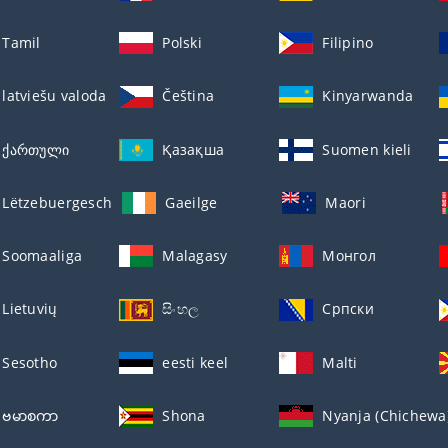
Tamil
Polski
Filipino
latviešu valoda
Čeština
Kinyarwanda
ქართული
Қазақша
Suomen kieli
Lëtzebuergesch
Gaeilge
Maori
Soomaaliga
Malagasy
Монгол
Lietuvių
සිංහල
Српски
Sesotho
eesti keel
Malti
ဗမာစကာ
Shona
Nyanja (Chichewa