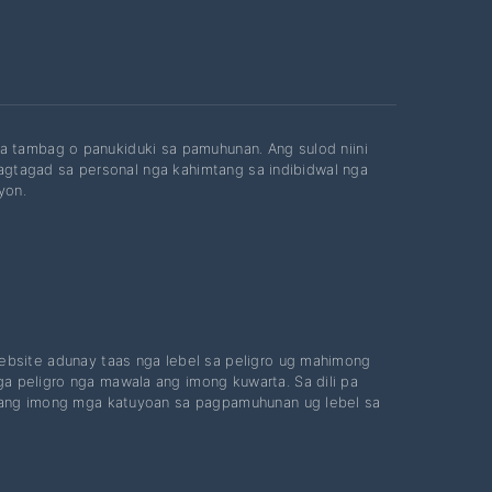
a tambag o panukiduki sa pamuhunan. Ang sulod niini
gtagad sa personal nga kahimtang sa indibidwal nga
yon.
ebsite adunay taas nga lebel sa peligro ug mahimong
 peligro nga mawala ang imong kuwarta. Sa dili pa
 ang imong mga katuyoan sa pagpamuhunan ug lebel sa