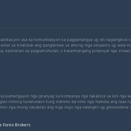
publikasyon usa ka komunikasyon sa pagpamaligya ug dili naglangkob s
entar sa kinatibuk-ang panglantaw sa among mga eksperto ug wala ma
a, kasinatian sa pagpamuhunan, o kasamtangang pinansyal nga sitwas
sa pamatigayon nga gitanyag sa kompanya nga nakalista sa kini nga w
glan nimong hunahunaon kung mahimo ba nimo nga makuha ang taas nga
hon nga imong nasabtan ang mga risgo nga nalangkit ug gikonsiderar
 Forex Brokers