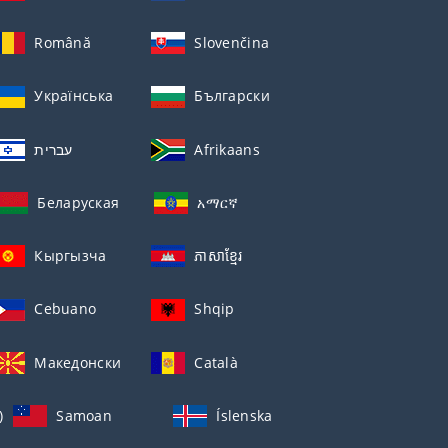
Română
Slovenčina
Українська
Български
עברית
Afrikaans
Беларуская
አማርኛ
Кыргызча
ភាសាខ្មែរ
Cebuano
Shqip
Македонски
Català
)
Samoan
Íslenska