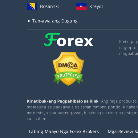
Bosanski
Kreyòl
Tan-awa ang Dugang
Kini nga 
nagrepres
magbabas
Kinatibuk-ang Pagpahibalo sa Risk
: Ang mga produkto 
moresulta sa pagkawala sa tanan nimong pondo. Kinahan
modesisyon sa pagnegosyo, kinahanglan nimo nga siguro
kasinatian.
Labing Maayo Nga Forex Brokers
Mga Review Sa