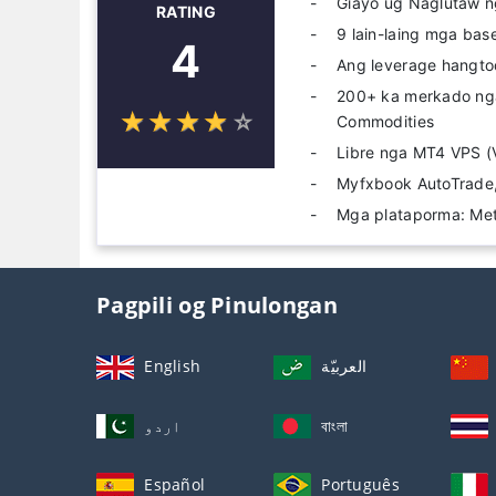
Giayo ug Naglutaw 
RATING
9 lain-laing mga bas
4
Ang leverage hangto
200+ ka merkado nga 
☆
★
☆
★
☆
★
☆
★
☆
★
Commodities
Libre nga MT4 VPS (V
Myfxbook AutoTrad
Mga plataporma: Met
Pagpili og Pinulongan
English
العربيّة
اردو
বাংলা
Español
Português