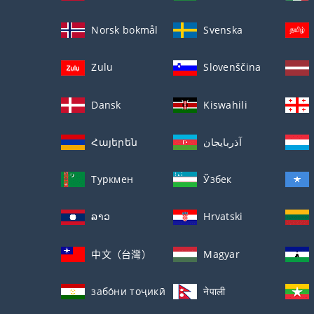
Norsk bokmål
Svenska
Zulu
Slovenščina
Dansk
Kiswahili
Հայերեն
آذربايجان
Туркмен
Ўзбек
ລາວ
Hrvatski
中文（台灣）
Magyar
забо́ни тоҷикӣ́
नेपाली