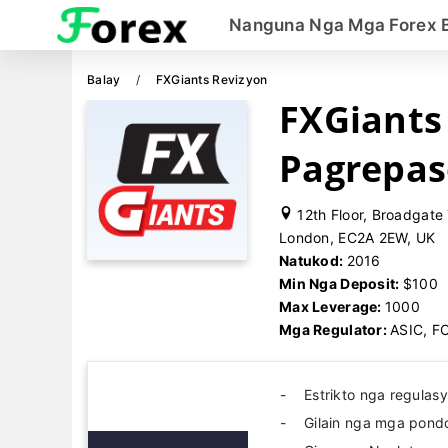
Nanguna Nga Mga Forex 
Balay
FXGiants Revizyon
FXGiants
Pagrepas
12th Floor, Broadgate 
London, EC2A 2EW, UK
Natukod:
2016
Min Nga Deposit:
$100
Max Leverage:
1000
Mga Regulator:
ASIC, F
Estrikto nga regulas
Gilain nga mga pondo