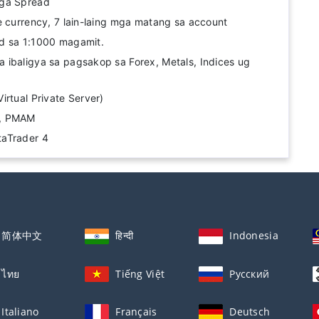
nga Spread
e currency, 7 lain-laing mga matang sa account
d sa 1:1000 magamit.
ibaligya sa pagsakop sa Forex, Metals, Indices ug
irtual Private Server)
e, PMAM
aTrader 4
简体中文
हिन्दी
Indonesia
ไทย
Tiếng Việt
Русский
Italiano
Français
Deutsch