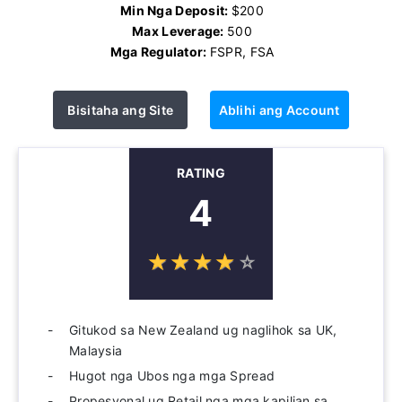
Min Nga Deposit:
$200
Max Leverage:
500
Mga Regulator:
FSPR, FSA
Bisitaha ang Site
Ablihi ang Account
RATING
4
☆
★
☆
★
☆
★
☆
★
☆
★
Gitukod sa New Zealand ug naglihok sa UK,
Malaysia
Hugot nga Ubos nga mga Spread
Propesyonal ug Retail nga mga kapilian sa