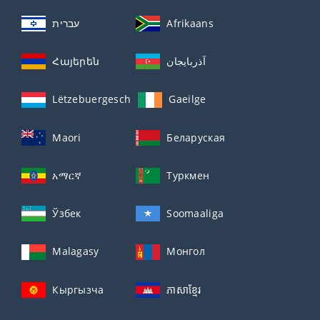
עברית
Afrikaans
Հայերեն
آذربايجان
Lëtzebuergesch
Gaeilge
Maori
Беларуская
አማርኛ
Туркмен
Ўзбек
Soomaaliga
Malagasy
Монгол
Кыргызча
ភាសាខ្មែរ