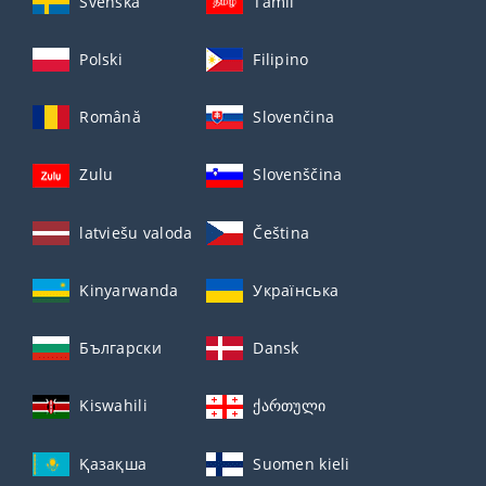
Svenska
Tamil
Polski
Filipino
Română
Slovenčina
Zulu
Slovenščina
latviešu valoda
Čeština
Kinyarwanda
Українська
Български
Dansk
Kiswahili
ქართული
Қазақша
Suomen kieli