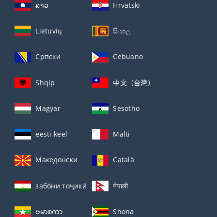
ລາວ
Hrvatski
Lietuvių
සිංහල
Српски
Cebuano
Shqip
中文（台灣）
Magyar
Sesotho
eesti keel
Malti
Македонски
Català
забо́ни тоҷикӣ́
नेपाली
ဗမာစကာ
Shona