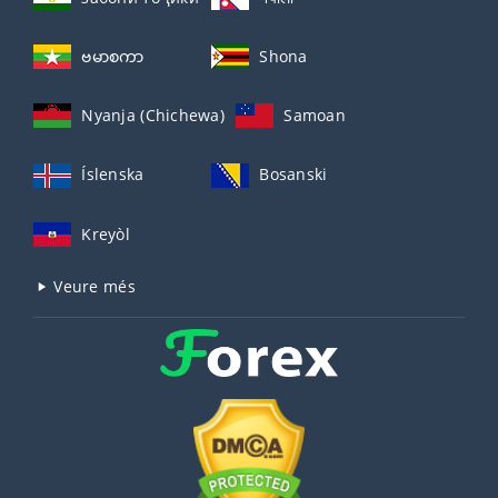
ဗမာစကာ
Shona
Nyanja (Chichewa)
Samoan
Íslenska
Bosanski
Kreyòl
Veure més