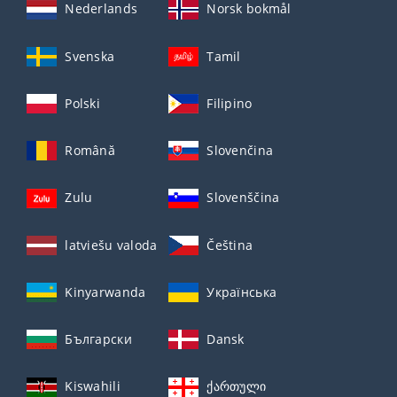
Nederlands
Norsk bokmål
Svenska
Tamil
Polski
Filipino
Română
Slovenčina
Zulu
Slovenščina
latviešu valoda
Čeština
Kinyarwanda
Українська
Български
Dansk
Kiswahili
ქართული