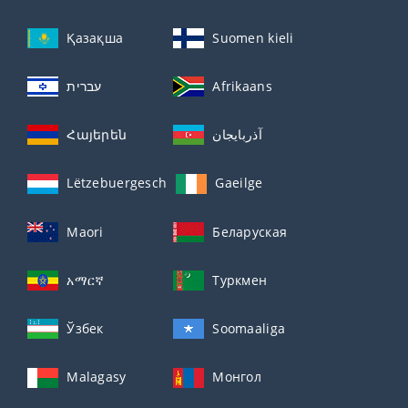
Қазақша
Suomen kieli
עברית
Afrikaans
Հայերեն
آذربايجان
Lëtzebuergesch
Gaeilge
Maori
Беларуская
አማርኛ
Туркмен
Ўзбек
Soomaaliga
Malagasy
Монгол