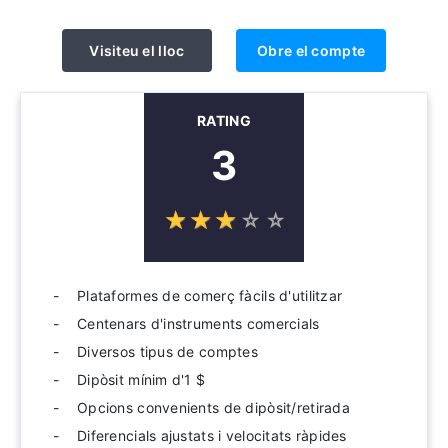
Visiteu el lloc
Obre el compte
RATING
3
☆
★
☆
★
☆
★
☆
★
☆
★
Plataformes de comerç fàcils d'utilitzar
Centenars d'instruments comercials
Diversos tipus de comptes
Dipòsit mínim d'1 $
Opcions convenients de dipòsit/retirada
Diferencials ajustats i velocitats ràpides