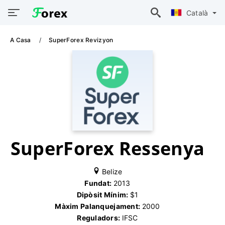
Català
A Casa
SuperForex Revizyon
SuperForex Ressenya
Belize
Fundat:
2013
Dipòsit Mínim:
$1
Màxim Palanquejament:
2000
Reguladors:
IFSC