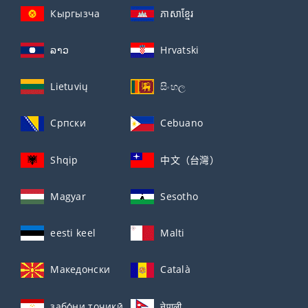
Кыргызча
ភាសាខ្មែរ
ລາວ
Hrvatski
Lietuvių
සිංහල
Српски
Cebuano
Shqip
中文（台灣）
Magyar
Sesotho
eesti keel
Malti
Македонски
Català
забо́ни тоҷикӣ́
नेपाली