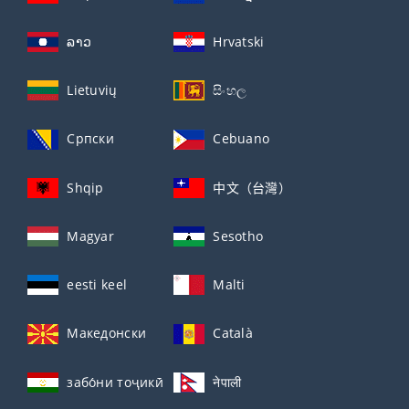
ລາວ
Hrvatski
Lietuvių
සිංහල
Српски
Cebuano
Shqip
中文（台灣）
Magyar
Sesotho
eesti keel
Malti
Македонски
Català
забо́ни тоҷикӣ́
नेपाली