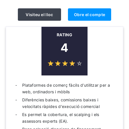
Visiteu el lloc
Obre el compte
RATING
4
☆
★
☆
★
☆
★
☆
★
☆
★
Plataformes de comerç fàcils d'utilitzar per a
web, ordinadors i mòbils
Diferències baixes, comissions baixes i
velocitats ràpides d'execució comercial
Es permet la cobertura, el scalping i els
assessors experts (EA).