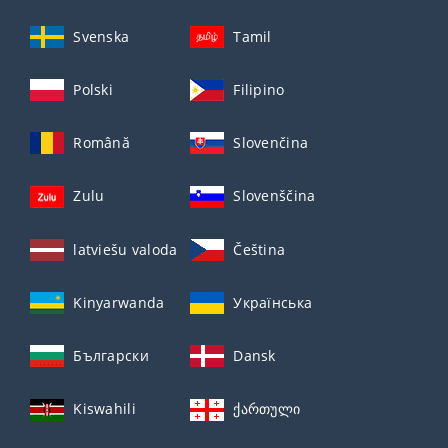
Svenska
Tamil
Polski
Filipino
Română
Slovenčina
Zulu
Slovenščina
latviešu valoda
Čeština
Kinyarwanda
Українська
Български
Dansk
Kiswahili
ქართული