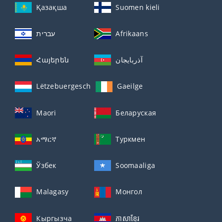
Қазақша
Suomen kieli
עברית
Afrikaans
Հայերեն
آذربايجان
Lëtzebuergesch
Gaeilge
Maori
Беларуская
አማርኛ
Туркмен
Ўзбек
Soomaaliga
Malagasy
Монгол
Кыргызча
ភាសាខ្មែរ