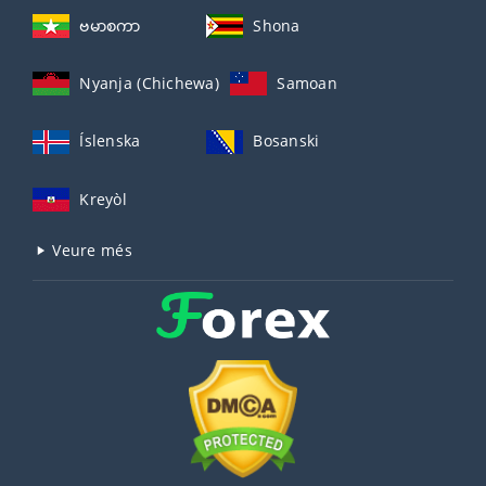
ဗမာစကာ
Shona
Nyanja (Chichewa)
Samoan
Íslenska
Bosanski
Kreyòl
Veure més