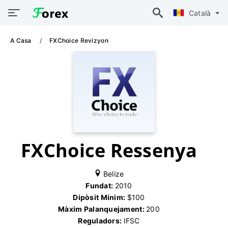
Català
A Casa
FXChoice Revizyon
FXChoice Ressenya
Belize
Fundat:
2010
Dipòsit Mínim:
$100
Màxim Palanquejament:
200
Reguladors:
IFSC