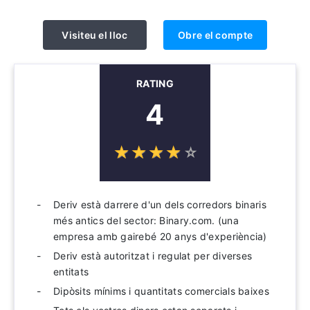
Visiteu el lloc
Obre el compte
RATING
4
☆
★
☆
★
☆
★
☆
★
☆
★
Deriv està darrere d'un dels corredors binaris
més antics del sector: Binary.com. (una
empresa amb gairebé 20 anys d'experiència)
Deriv està autoritzat i regulat per diverses
entitats
Dipòsits mínims i quantitats comercials baixes