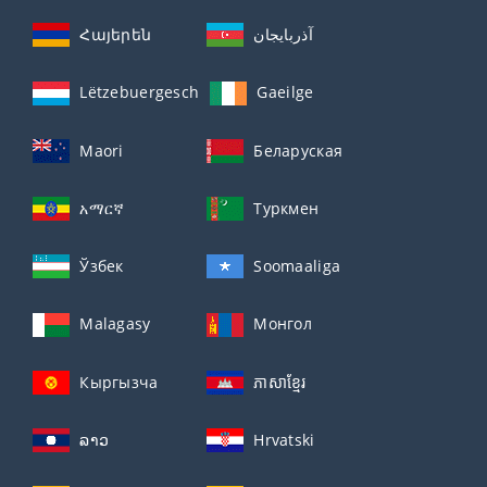
Հայերեն
آذربايجان
Lëtzebuergesch
Gaeilge
Maori
Беларуская
አማርኛ
Туркмен
Ўзбек
Soomaaliga
Malagasy
Монгол
Кыргызча
ភាសាខ្មែរ
ລາວ
Hrvatski