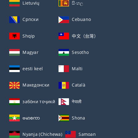
Lietuvių
සිංහල
Српски
Cebuano
Shqip
中文（台灣）
Magyar
Sesotho
eesti keel
Malti
Македонски
Català
забо́ни тоҷикӣ́
नेपाली
ဗမာစကာ
Shona
Nyanja (Chichewa)
Samoan