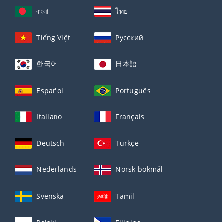
বাংলা
ไทย
Tiếng Việt
Русский
한국어
日本語
Español
Português
Italiano
Français
Deutsch
Türkçe
Nederlands
Norsk bokmål
Svenska
Tamil