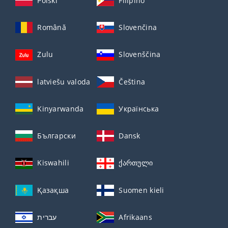
Polski
Filipino
Română
Slovenčina
Zulu
Slovenščina
latviešu valoda
Čeština
Kinyarwanda
Українська
Български
Dansk
Kiswahili
ქართული
Қазақша
Suomen kieli
עברית
Afrikaans