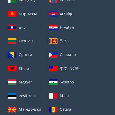
Кыргызча
ភាសាខ្មែរ
ລາວ
Hrvatski
Lietuvių
සිංහල
Српски
Cebuano
Shqip
中文（台灣）
Magyar
Sesotho
eesti keel
Malti
Македонски
Català