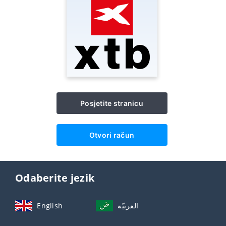
Posjetite stranicu
Otvori račun
Odaberite jezik
English
العربيّة