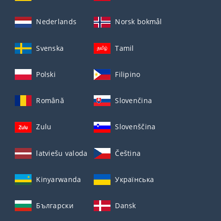
Nederlands
Norsk bokmål
Svenska
Tamil
Polski
Filipino
Română
Slovenčina
Zulu
Slovenščina
latviešu valoda
Čeština
Kinyarwanda
Українська
Български
Dansk