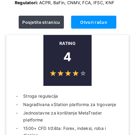
Regulatori:
ACPR, BaFin, CNMV, FCA, IFSC, KNF
Posjetite stranicu
Otvori račun
RATING
4
☆
★
☆
★
☆
★
☆
★
☆
★
Stroga regulacija
Nagrađivana xStation platforma za trgovanje
Jednostavne za korištenje MetaTrader
platforme
1500+ CFD tržišta: Forex, indeksi, roba i