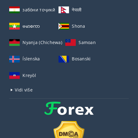
забо́ни тоҷикӣ́
नेपाली
ဗမာစကာ
Shona
Nyanja (Chichewa)
Samoan
Íslenska
Bosanski
Kreyòl
Vidi više