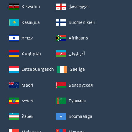
Kiswahili
ქართული
Қазақша
Suomen kieli
עברית
Afrikaans
Հայերեն
آذربايجان
Lëtzebuergesch
Gaeilge
Maori
Беларуская
አማርኛ
Туркмен
Ўзбек
Soomaaliga
Malagasy
Монгол