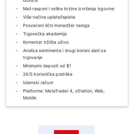
dionice
Mali rasponi i velike brzine izvršenja trgovine
Više načina uplate/isplate
Posvećeni lični menadžer naloga
Trgovačka akademija
Komentar tržišta uživo
Analiza sentimenta i drugi korisni alati za
trgovanje
Minimalni depozit od $1
24/5 korisnička podrška
Islamski računi
Platforme: MetaTrader 4, xStation, Web,
Mobile