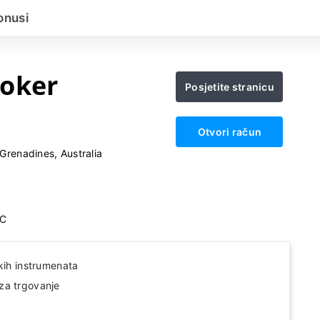
onusi
oker
Posjetite stranicu
Otvori račun
Grenadines, Australia
IC
kih instrumenata
za trgovanje