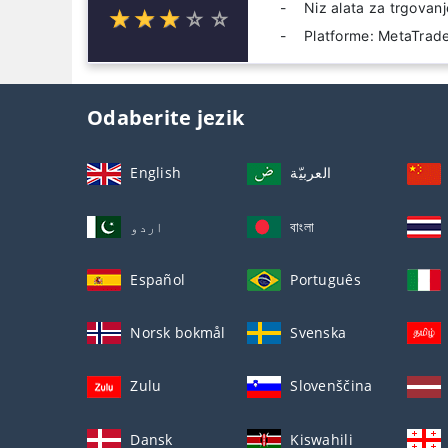
Niz alata za trgovanj
☆
★
☆
★
☆
★
☆
★
☆
★
Platforme: MetaTrade
Odaberite jezik
English
العربيّة
اردو
বাংলা
Español
Português
Norsk bokmål
Svenska
Zulu
Slovenščina
Dansk
Kiswahili