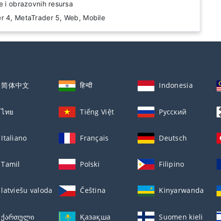
e i obrazovnih resursa
r 4, MetaTrader 5, Web, Mobile
简体中文
हिन्दी
Indonesia
ไทย
Tiếng Việt
Русский
Italiano
Français
Deutsch
Tamil
Polski
Filipino
latviešu valoda
Čeština
Kinyarwanda
ქართული
Қазақша
Suomen kieli