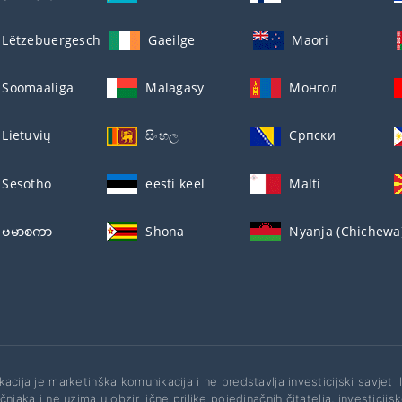
Lëtzebuergesch
Gaeilge
Maori
Soomaaliga
Malagasy
Монгол
Lietuvių
සිංහල
Српски
Sesotho
eesti keel
Malti
ဗမာစကာ
Shona
Nyanja (Chichewa
kacija je marketinška komunikacija i ne predstavlja investicijski savjet i
čnjaka i ne uzima u obzir lične prilike pojedinačnih čitatelja, investicijsk