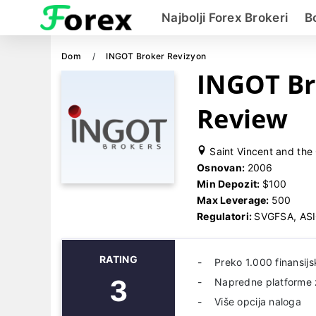
Najbolji Forex Brokeri
B
Dom
INGOT Broker Revizyon
INGOT Br
Review
Saint Vincent and the 
Osnovan:
2006
Min Depozit:
$100
Max Leverage:
500
Regulatori:
SVGFSA, AS
RATING
Preko 1.000 finansijs
3
Napredne platforme 
Više opcija naloga