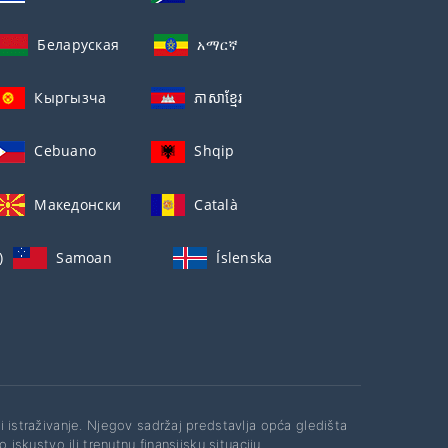
Беларуская
አማርኛ
Кыргызча
ភាសាខ្មែរ
Cebuano
Shqip
Македонски
Català
)
Samoan
Íslenska
li istraživanje. Njegov sadržaj predstavlja opća gledišta
o iskustvo ili trenutnu finansijsku situaciju.