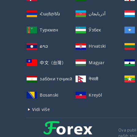
Հայերեն
آذربايجان
Туркмен
Ўзбек
ລາວ
Hrvatski
中文（台灣）
Magyar
забо́ни тоҷикӣ́
नेपाली
Bosanski
Kreyòl
Vidi više
Ova publi
naših stru