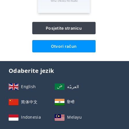
Posjetite stranicu
Otvori račun
Odaberite jezik
English
العربيّة
简体中文
हिन्दी
Indonesia
Melayu