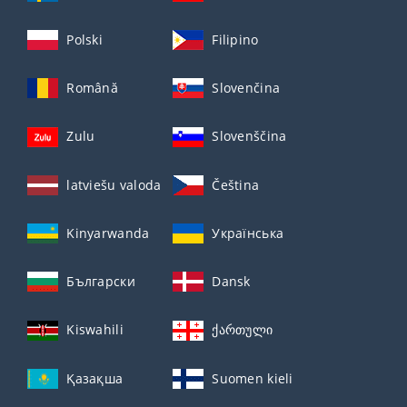
Polski
Filipino
Română
Slovenčina
Zulu
Slovenščina
latviešu valoda
Čeština
Kinyarwanda
Українська
Български
Dansk
Kiswahili
ქართული
Қазақша
Suomen kieli