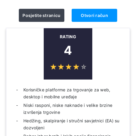
Posjetite stranicu
Otvori račun
RATING
4
☆
★
☆
★
☆
★
☆
★
☆
★
Korisničke platforme za trgovanje za web,
desktop i mobilne uređaje
Niski rasponi, niske naknade i velike brzine
izvršenja trgovine
Hedžing, skalpiranje i stručni savjetnici (EA) su
dozvoljeni