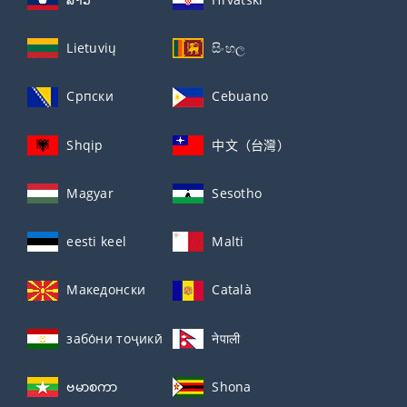
Lietuvių
සිංහල
Српски
Cebuano
Shqip
中文（台灣）
Magyar
Sesotho
eesti keel
Malti
Македонски
Català
забо́ни тоҷикӣ́
नेपाली
ဗမာစကာ
Shona