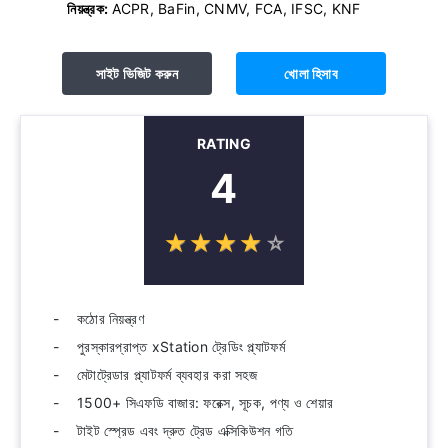
নিয়ন্ত্রক:
ACPR, BaFin, CNMV, FCA, IFSC, KNF
সাইট ভিজিট করুন
খোলা হিসাব
RATING
4
☆
★
☆
★
☆
★
☆
★
☆
★
কঠোর নিয়ন্ত্রণ
পুরস্কারপ্রাপ্ত xStation ট্রেডিং প্ল্যাটফর্ম
মেটাট্রেডার প্ল্যাটফর্ম ব্যবহার করা সহজ
1500+ সিএফডি বাজার: ফরেক্স, সূচক, পণ্য ও শেয়ার
টাইট স্প্রেড এবং দ্রুত ট্রেড এক্সিকিউশন গতি