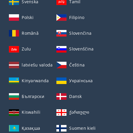
Svenska
Tamil
Polski
Filipino
Română
Slovenčina
Zulu
Slovenščina
latviešu valoda
Čeština
Kinyarwanda
Українська
Български
Dansk
Kiswahili
ქართული
Қазақша
Suomen kieli