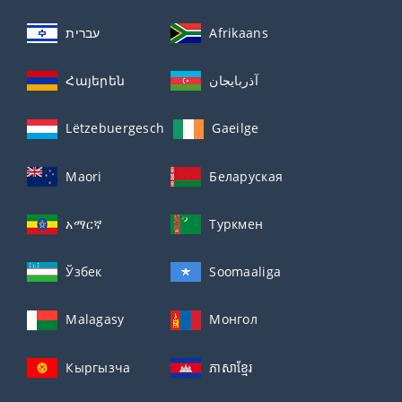
עברית
Afrikaans
Հայերեն
آذربايجان
Lëtzebuergesch
Gaeilge
Maori
Беларуская
አማርኛ
Туркмен
Ўзбек
Soomaaliga
Malagasy
Монгол
Кыргызча
ភាសាខ្មែរ