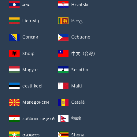
ລາວ
Hrvatski
Lietuvių
සිංහල
Српски
Cebuano
Shqip
中文（台灣）
Magyar
Sesotho
eesti keel
Malti
Македонски
Català
забо́ни тоҷикӣ́
नेपाली
ဗမာစကာ
Shona