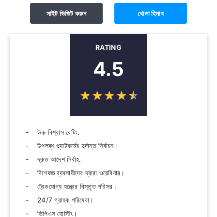
সাইট ভিজিট করুন
খোলা হিসাব
RATING
4.5
☆
★
☆
★
☆
★
☆
★
☆
★
উচ্চ বিশ্বাস রেটিং.
উপলব্ধ প্ল্যাটফর্মের দুর্দান্ত নির্বাচন।
দ্রুত আদেশ নির্বাহ.
বিশেষজ্ঞ ব্যবসায়ীদের দ্বারা ওয়েবিনার।
ট্রেডযোগ্য যন্ত্রের বিস্তৃত পরিসর।
24/7 গ্রাহক পরিষেবা।
ভিপিএস হোস্টিং।