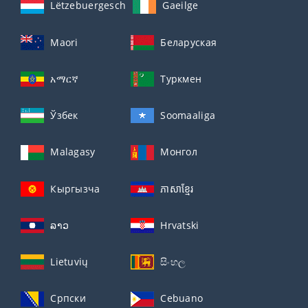
Lëtzebuergesch
Gaeilge
Maori
Беларуская
አማርኛ
Туркмен
Ўзбек
Soomaaliga
Malagasy
Монгол
Кыргызча
ភាសាខ្មែរ
ລາວ
Hrvatski
Lietuvių
සිංහල
Српски
Cebuano