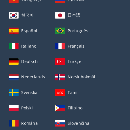
한국어
日本語
Español
Português
Italiano
Français
Deutsch
Türkçe
Nederlands
Norsk bokmål
Svenska
Tamil
Polski
Filipino
Română
Slovenčina