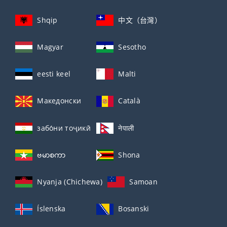
Shqip
中文（台灣）
Magyar
Sesotho
eesti keel
Malti
Македонски
Català
забо́ни тоҷикӣ́
नेपाली
ဗမာစကာ
Shona
Nyanja (Chichewa)
Samoan
Íslenska
Bosanski