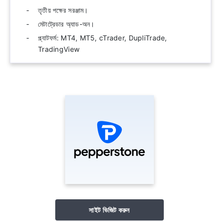
তৃতীয় পক্ষের সরঞ্জাম।
মেটাট্রেডার অ্যাড-অন।
প্ল্যাটফর্ম: MT4, MT5, cTrader, DupliTrade,
TradingView
সাইট ভিজিট করুন