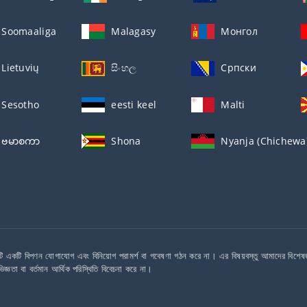
Soomaaliga
Malagasy
Монгол
Lietuvių
සිංහල
Српски
Sesotho
eesti keel
Malti
ဗမာစကာ
Shona
Nyanja (Chichewa
ি একটি বিপণন যোগাযোগ এবং বিনিয়োগ পরামর্শ বা গবেষণা গঠন করে না। এর বিষয়বস্তু আমাদের বিশেষজ্ঞ
িজ্ঞতা বা বর্তমান আর্থিক পরিস্থিতি বিবেচনা করে না।