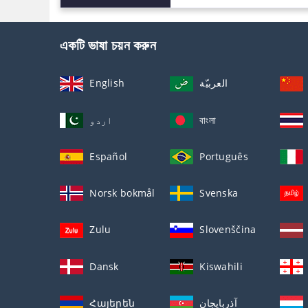
একটি ভাষা চয়ন করুন
English
العربيّة
اردو
বাংলা
Español
Português
Norsk bokmål
Svenska
Zulu
Slovenščina
Dansk
Kiswahili
Հայերեն
آذربايجان