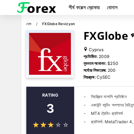
শীর্ষ ফরেক্স ব্রোকার
বোনাস
হোম
FXGlobe Revizyon
FXGlobe পর্
Cyprus
প্রতিষ্ঠিত:
2009
ন্যূনতম আমানত:
$250
সর্বোচ্চ লিভারেজ:
200
নিয়ন্ত্রক:
CySEC
RATING
নিয়ন্ত্রিত দালালি প্রতিষ্ঠান
3
একাউন্ট ফান্ডিং অপশনের বৈচিত্র্
MT4 ট্রেডিং প্ল্যাটফর্ম
প্ল্যাটফর্ম: MetaTrader
☆
★
☆
★
☆
★
☆
★
☆
★