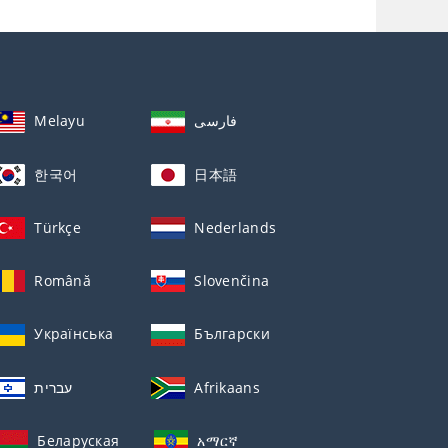
Melayu
فارسی
한국어
日本語
Türkçe
Nederlands
Română
Slovenčina
Українська
Български
עברית
Afrikaans
Беларуская
አማርኛ