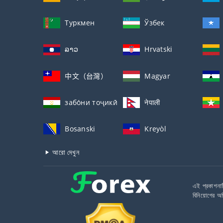
Туркмен
Ўзбек
ລາວ
Hrvatski
中文（台灣）
Magyar
забо́ни тоҷикӣ́
नेपाली
Bosanski
Kreyòl
আরো দেখুন
এই প্রকাশনাট
বিনিয়োগের অভ