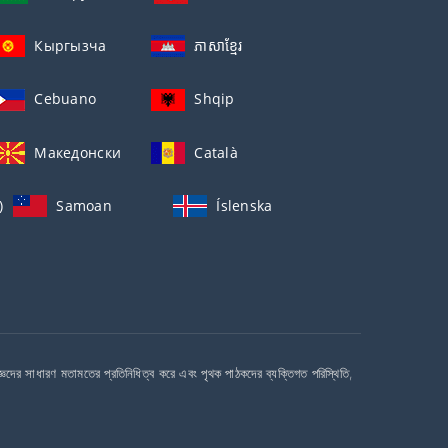
Кыргызча
ភាសាខ្មែរ
Cebuano
Shqip
Македонски
Català
)
Samoan
Íslenska
দের সাধারণ মতামতের প্রতিনিধিত্ব করে এবং পৃথক পাঠকদের ব্যক্তিগত পরিস্থিতি,