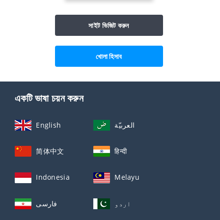
সাইট ভিজিট করুন
খোলা হিসাব
একটি ভাষা চয়ন করুন
English
العربيّة
简体中文
हिन्दी
Indonesia
Melayu
اردو
فارسی