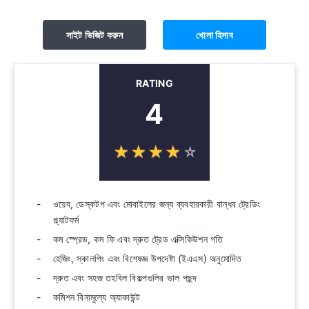
সাইট ভিজিট করুন
খোলা হিসাব
RATING
4
☆
★
☆
★
☆
★
☆
★
☆
★
ওয়েব, ডেস্কটপ এবং মোবাইলের জন্য ব্যবহারকারী বান্ধব ট্রেডিং
প্ল্যাটফর্ম
কম স্প্রেড, কম ফি এবং দ্রুত ট্রেড এক্সিকিউশন গতি
হেজিং, স্কালপিং এবং বিশেষজ্ঞ উপদেষ্টা (ইএএস) অনুমোদিত
দ্রুত এবং সহজ তহবিল বিকল্পগুলির ভাল পছন্দ
কমিশন বিনামূল্যে অ্যাকাউন্ট