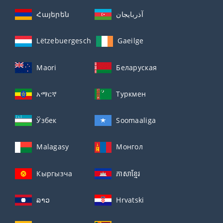
Հայերեն
آذربايجان
Lëtzebuergesch
Gaeilge
Maori
Беларуская
አማርኛ
Туркмен
Ўзбек
Soomaaliga
Malagasy
Монгол
Кыргызча
ភាសាខ្មែរ
ລາວ
Hrvatski