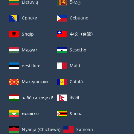
Lietuvių
සිංහල
Српски
Cebuano
Shqip
中文（台灣）
Magyar
Sesotho
eesti keel
Malti
Македонски
Català
забо́ни тоҷикӣ́
नेपाली
ဗမာစကာ
Shona
Nyanja (Chichewa)
Samoan