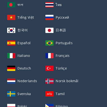
বাংলা
ไทย
Tiếng Việt
Русский
한국어
日本語
Español
Português
Italiano
Français
Deutsch
Türkçe
Nederlands
Norsk bokmål
Svenska
Tamil
Polski
Filipino