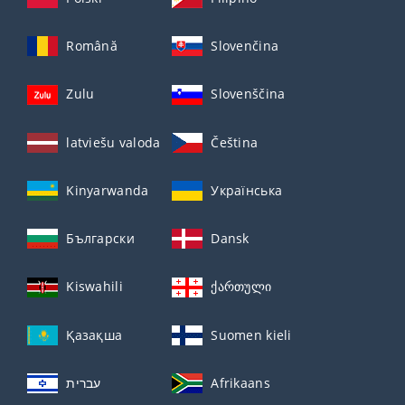
Română
Slovenčina
Zulu
Slovenščina
latviešu valoda
Čeština
Kinyarwanda
Українська
Български
Dansk
Kiswahili
ქართული
Қазақша
Suomen kieli
עברית
Afrikaans