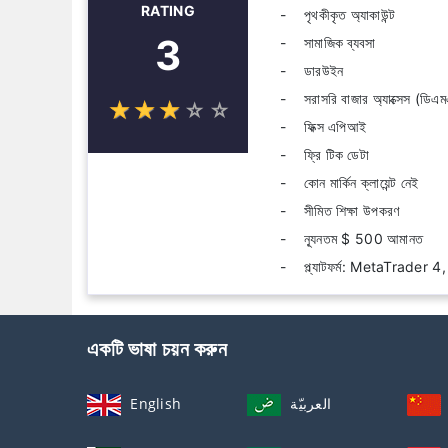
RATING
পৃথকীকৃত অ্যাকাউন্ট
3
সামাজিক ব্যবসা
ডারউইন
সরাসরি বাজার অ্যাক্সেস (ডিএ
☆
★
☆
★
☆
★
☆
★
☆
★
ফিক্স এপিআই
ফ্রি টিক ডেটা
কোন মার্কিন ক্লায়েন্ট নেই
সীমিত শিক্ষা উপকরণ
ন্যূনতম $ 500 আমানত
প্ল্যাটফর্ম: MetaTrade
একটি ভাষা চয়ন করুন
English
العربيّة