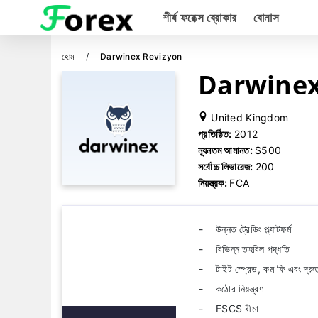
শীর্ষ ফরেক্স ব্রোকার
বোনাস
হোম
Darwinex Revizyon
Darwinex প
United Kingdom
প্রতিষ্ঠিত:
2012
ন্যূনতম আমানত:
$500
সর্বোচ্চ লিভারেজ:
200
নিয়ন্ত্রক:
FCA
উন্নত ট্রেডিং প্ল্যাটফর্ম
বিভিন্ন তহবিল পদ্ধতি
টাইট স্প্রেড, কম ফি এবং দ্রু
কঠোর নিয়ন্ত্রণ
FSCS বীমা