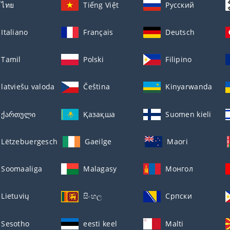
ไทย
Tiếng Việt
Русский
Italiano
Français
Deutsch
Tamil
Polski
Filipino
latviešu valoda
Čeština
Kinyarwanda
ქართული
Қазақша
Suomen kieli
Lëtzebuergesch
Gaeilge
Maori
Soomaaliga
Malagasy
Монгол
Lietuvių
සිංහල
Српски
Sesotho
eesti keel
Malti