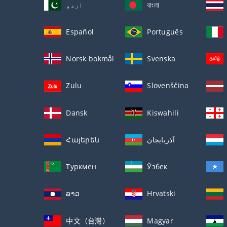
اردو
বাংলা
Español
Português
Norsk bokmål
Svenska
Zulu
Slovenščina
Dansk
Kiswahili
Հայերեն
آذربايجان
Туркмен
Ўзбек
ລາວ
Hrvatski
中文（台灣）
Magyar