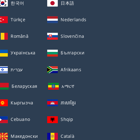
한국어
日本語
Türkçe
Nederlands
Română
Slovenčina
Українська
Български
עברית
Afrikaans
Беларуская
አማርኛ
Кыргызча
ភាសាខ្មែរ
Cebuano
Shqip
Македонски
Català