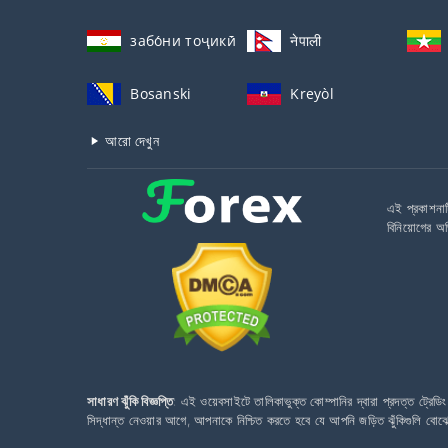
забо́ни тоҷикӣ́
नेपाली
Bosanski
Kreyòl
আরো দেখুন
এই প্রকাশনাট
বিনিয়োগের অভ
সাধারণ ঝুঁকি বিজ্ঞপ্তি
: এই ওয়েবসাইটে তালিকাভুক্ত কোম্পানির দ্বারা প্রদত্ত ট্রে
সিদ্ধান্ত নেওয়ার আগে, আপনাকে নিশ্চিত করতে হবে যে আপনি জড়িত ঝুঁকিগুলি বোঝ