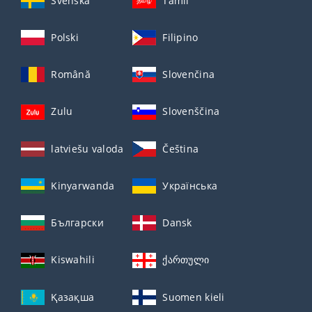
Svenska
Tamil
Polski
Filipino
Română
Slovenčina
Zulu
Slovenščina
latviešu valoda
Čeština
Kinyarwanda
Українська
Български
Dansk
Kiswahili
ქართული
Қазақша
Suomen kieli