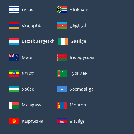
עברית
Afrikaans
Հայերեն
آذربايجان
Lëtzebuergesch
Gaeilge
Maori
Беларуская
አማርኛ
Туркмен
Ўзбек
Soomaaliga
Malagasy
Монгол
Кыргызча
ភាសាខ្មែរ