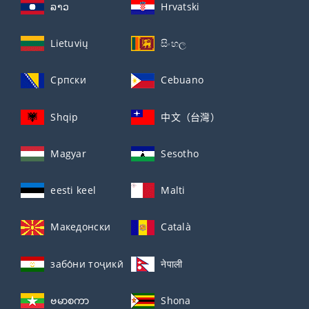
ລາວ
Hrvatski
Lietuvių
සිංහල
Српски
Cebuano
Shqip
中文（台灣）
Magyar
Sesotho
eesti keel
Malti
Македонски
Català
забо́ни тоҷикӣ́
नेपाली
ဗမာစကာ
Shona