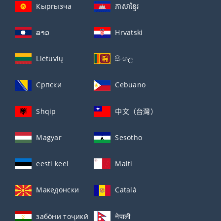
Кыргызча
ភាសាខ្មែរ
ລາວ
Hrvatski
Lietuvių
සිංහල
Српски
Cebuano
Shqip
中文（台灣）
Magyar
Sesotho
eesti keel
Malti
Македонски
Català
забо́ни тоҷикӣ́
नेपाली