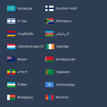
Қазақша
Suomen kieli
עברית
Afrikaans
Հայերեն
آذربايجان
Lëtzebuergesch
Gaeilge
Maori
Беларуская
አማርኛ
Туркмен
Ўзбек
Soomaaliga
Malagasy
Монгол