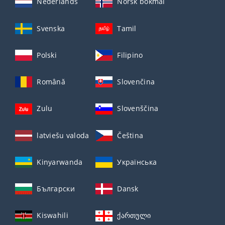
Nederlands
Norsk bokmål
Svenska
Tamil
Polski
Filipino
Română
Slovenčina
Zulu
Slovenščina
latviešu valoda
Čeština
Kinyarwanda
Українська
Български
Dansk
Kiswahili
ქართული