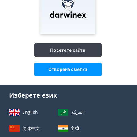
Посетете сайта
Отворена сметка
Изберете език
English
العربيّة
简体中文
हिन्दी