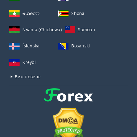
ဗမာစကာ
Shona
Nyanja (Chichewa)
Samoan
Íslenska
Bosanski
Kreyòl
Виж повече