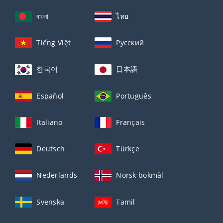
বাংলা
ไทย
Tiếng Việt
Русский
한국어
日本語
Español
Português
Italiano
Français
Deutsch
Türkçe
Nederlands
Norsk bokmål
Svenska
Tamil