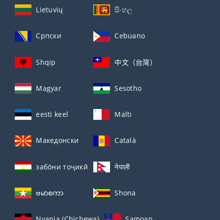
Lietuvių
සිංහල
Српски
Cebuano
Shqip
中文（台灣）
Magyar
Sesotho
eesti keel
Malti
Македонски
Català
забо́ни тоҷикӣ́
नेपाली
ဗမာစကာ
Shona
Nyanja (Chichewa)
Samoan