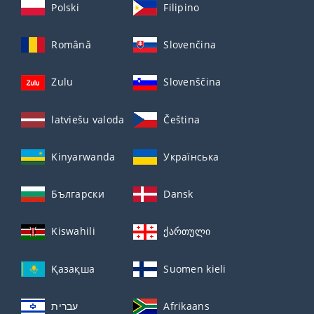
Polski
Filipino
Română
Slovenčina
Zulu
Slovenščina
latviešu valoda
Čeština
Kinyarwanda
Українська
Български
Dansk
Kiswahili
ქართული
Қазақша
Suomen kieli
עברית
Afrikaans