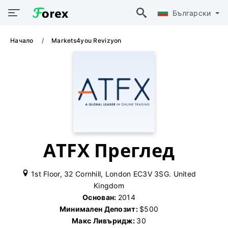
Български
Начало
Markets4you Revizyon
ATFX Преглед
1st Floor, 32 Cornhill, London EC3V 3SG. United
Kingdom
Основан:
2014
Минимален Депозит:
$500
Макс Ливъридж:
30