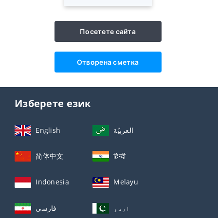
Посетете сайта
Отворена сметка
Изберете език
English
العربيّة
简体中文
हिन्दी
Indonesia
Melayu
اردو
فارسی