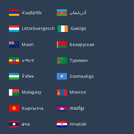
Հայերեն
آذربايجان
Lëtzebuergesch
Gaeilge
Maori
Беларуская
አማርኛ
Туркмен
Ўзбек
Soomaaliga
Malagasy
Монгол
Кыргызча
ភាសាខ្មែរ
ລາວ
Hrvatski