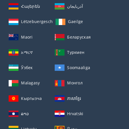
Հայերեն
آذربايجان
Lëtzebuergesch
Gaeilge
Maori
Беларуская
አማርኛ
Туркмен
Ўзбек
Soomaaliga
Malagasy
Монгол
Кыргызча
ភាសាខ្មែរ
ລາວ
Hrvatski
Lietuvių
සිංහල