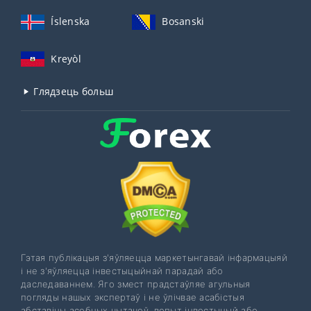
Íslenska
Bosanski
Kreyòl
Глядзець больш
Гэтая публікацыя з'яўляецца маркетынгавай інфармацыяй
і не з'яўляецца інвестыцыйнай парадай або
даследаваннем. Яго змест прадстаўляе агульныя
погляды нашых экспертаў і не ўлічвае асабістыя
абставіны асобных чытачоў, вопыт інвестыцый або