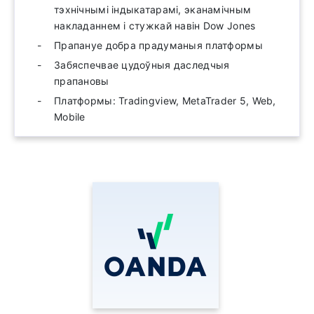
тэхнічнымі індыкатарамі, эканамічным
накладаннем і стужкай навін Dow Jones
Прапануе добра прадуманыя платформы
Забяспечвае цудоўныя даследчыя
прапановы
Платформы: Tradingview, MetaTrader 5, Web,
Mobile