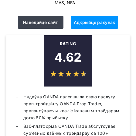
MAS, NFA
Наведайце сайт
Адкрыйце рахунак
RATING
4.62
☆
★
☆
★
☆
★
☆
★
☆
★
Нядаўна OANDA палепшыла сваю паслугу
прап-трэйдзінгу OANDA Prop Trader,
прапаноўваючы кваліфікаваным трэйдарам
долю 80% прыбытку
Вэб-платформа OANDA Trade абслугоўвае
сур'ёзных дзённых трэйдараў са 100+