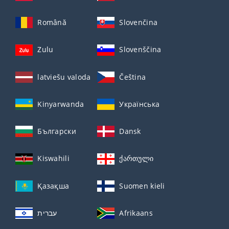
Română
Slovenčina
Zulu
Slovenščina
latviešu valoda
Čeština
Kinyarwanda
Українська
Български
Dansk
Kiswahili
ქართული
Қазақша
Suomen kieli
עברית
Afrikaans