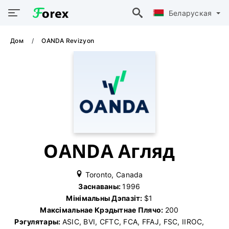
Беларуская
Дом
OANDA Revizyon
OANDA Агляд
Toronto, Canada
Заснаваны:
1996
Мінімальны Дэпазіт:
$1
Максімальнае Крэдытнае Плячо:
200
Рэгулятары:
ASIC, BVI, CFTC, FCA, FFAJ, FSC, IIROC,