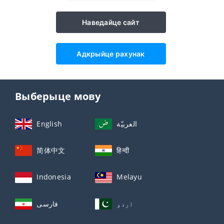
Наведайце сайт
Адкрыйце рахунак
Выберыце мову
English
العربيّة
简体中文
हिन्दी
Indonesia
Melayu
اردو
فارسی