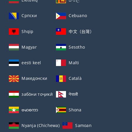
Српски
Cebuano
Shqip
中文（台灣）
Magyar
Sesotho
eesti keel
Malti
Македонски
Català
забо́ни тоҷикӣ́
नेपाली
ဗမာစကာ
Shona
Nyanja (Chichewa)
Samoan