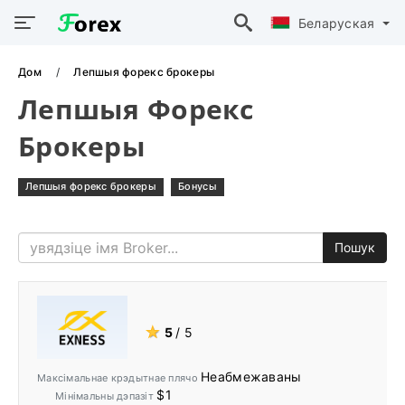
Беларуская
Дом
Лепшыя форекс брокеры
Лепшыя Форекс
Брокеры
Лепшыя форекс брокеры
Бонусы
Пошук
★
5
/ 5
Неабмежаваны
Максімальнае крэдытнае плячо
$1
Мінімальны дэпазіт