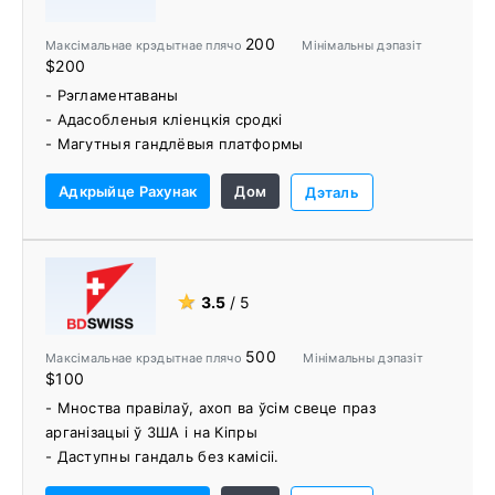
- Гандаль без камісіі
- Розныя варыянты валюты рахунку
200
Максімальнае крэдытнае плячо
Мінімальны дэпазіт
$200
- Рэгламентаваны
- Адасобленыя кліенцкія сродкі
- Магутныя гандлёвыя платформы
- Нізкія спрэды, нізкія выдаткі і высокая хуткасць
Адкрыйце Рахунак
Дом
выканання
Дэталь
- FIX API
- ECN / NDD
- Прапанова VPS
- Розныя варыянты фінансавання рахунку
★
3.5
/ 5
- Карысныя гандлёвыя інструменты і навучальныя
матэрыялы
500
Максімальнае крэдытнае плячо
Мінімальны дэпазіт
$100
- Мноства правілаў, ахоп ва ўсім свеце праз
арганізацыі ў ЗША і на Кіпры
- Даступны гандаль без камісіі.
- Маецца доступ да неапрацаваных спрэдаў.