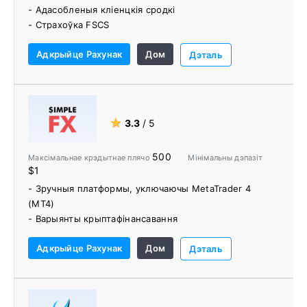
- Адасобленыя кліенцкія сродкі
- Страхоўка FSCS
- Гандаль без камісіі
Адкрыйце Рахунак
Дом
- Акаўнты MAM
Дэталь
- Бясплатны VPS
- Інструмент пачуццяў
- Дадатковыя паказчыкі
★
3.3
/ 5
500
Максімальнае крэдытнае плячо
Мінімальны дэпазіт
$1
- Зручныя платформы, уключаючы MetaTrader 4
(MT4)
- Варыянты крыптафінансавання
- Гандлёвы блог з Акадэміяй трэйдараў
Адкрыйце Рахунак
Дом
- FIX API для DMA
Дэталь
- Мінімальны дэпазіт 1 долар