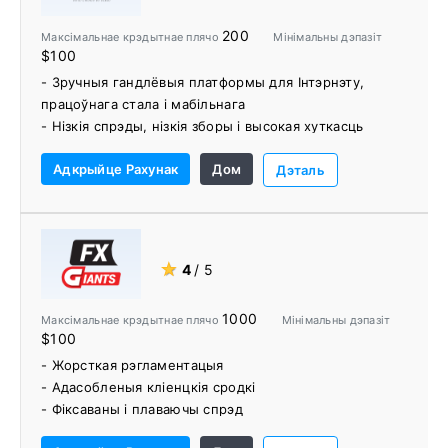
200
Максімальнае крэдытнае плячо
Мінімальны дэпазіт
$100
- Зручныя гандлёвыя платформы для Інтэрнэту,
працоўнага стала і мабільнага
- Нізкія спрэды, нізкія зборы і высокая хуткасць
здзелкі
Адкрыйце Рахунак
Дом
- Хэджаванне, скальпаванне і эксперты (EA)
Дэталь
дазволены
- Добры выбар хуткіх і простых варыянтаў
фінансавання
- Акаўнты без камісіі
★
4
/ 5
- Сетка электроннай сувязі (ECN)
- Недылінгавая служба (NDD)
1000
Максімальнае крэдытнае плячо
Мінімальны дэпазіт
- Праграма Pips+ для зніжанай камісіі і скідак
$100
- Без гарантыі дэбетавага балансу
- Жорсткая рэгламентацыя
- Бясплатны VPS
- Адасобленыя кліенцкія сродкі
- Фіксаваны і плаваючы спрэд
- 9 розных базавых валют, 7 розных тыпаў рахункаў