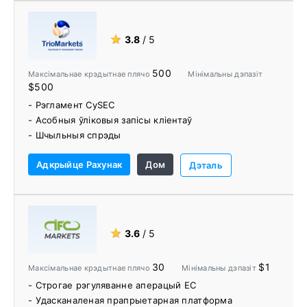
- Inside Viewer
- Прыкладанне easyMarkets
- Бясплатны гарантаваны стоп-лосс
★
3.8
/ 5
- Дыяграмы і сігналы Trading Central
500
Максімальнае крэдытнае плячо
Мінімальны дэпазіт
$500
- Рэгламент CySEC
- Асобныя ўліковыя запісы кліентаў
- Шчыльныя спрэды
- Сацыяльная/копія гандлёвая платформа
Адкрыйце Рахунак
Дом
- Пакет EA пашырае набор функцый
Дэталь
★
3.6
/ 5
30
$1
Максімальнае крэдытнае плячо
Мінімальны дэпазіт
- Строгае рэгуляванне аперацый ЕС
- Удасканаленая прапрыетарная платформа