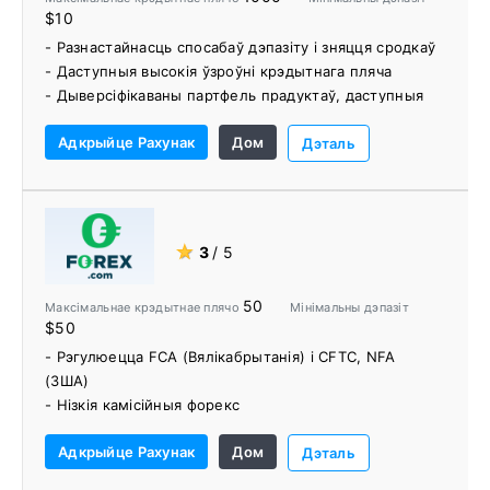
$10
- Разнастайнасць спосабаў дэпазіту і зняцця сродкаў
- Даступныя высокія ўзроўні крэдытнага пляча
- Дыверсіфікаваны партфель прадуктаў, даступныя
бонусы
Адкрыйце Рахунак
Дом
- Падтрымліваюцца як MT4, так і MT5
Дэталь
- Варыянты інвестыцый RAMM & LAMM
- Шматмоўная служба падтрымкі кліентаў
- Больш за 40 офісаў кампаніі працуюць па ўсім
свеце
★
3
/ 5
50
Максімальнае крэдытнае плячо
Мінімальны дэпазіт
$50
- Рэгулюецца FCA (Вялікабрытанія) і CFTC, NFA
(ЗША)
- Нізкія камісійныя форекс
- Гандлюйце на 4500+ сусветных рынках,
Адкрыйце Рахунак
Дом
уключаючы 80+ валютных пар, тысячы акцый,
Дэталь
папулярныя крыптавалюты і многае іншае.