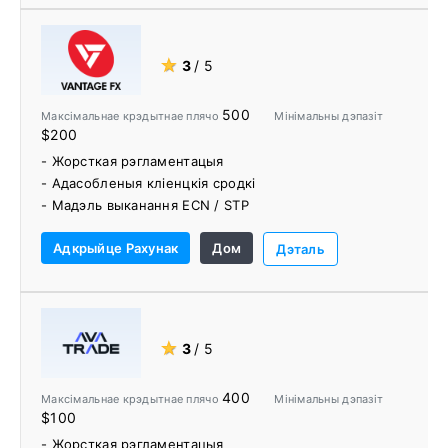
- Без камісіі за зняцце
- Графікі TradingView, убудаваныя ў вэб-платформу
- Шырокі спектр адукацыйных і даследчых
★
3
/ 5
інструментаў
500
Максімальнае крэдытнае плячо
Мінімальны дэпазіт
$200
- Жорсткая рэгламентацыя
- Адасобленыя кліенцкія сродкі
- Мадэль выканання ECN / STP
- 300+ гандлёвых інструментаў CFD
Адкрыйце Рахунак
Дом
- Акаўнты без камісіі
Дэталь
- Інструменты разумнага трэйдара MT4
- Інструменты Pro Trader
- Адукацыйныя рэсурсы
★
3
/ 5
400
Максімальнае крэдытнае плячо
Мінімальны дэпазіт
$100
- Жорсткая рэгламентацыя