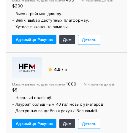
Максімальнае крэдытнае плячо
Мінімальны дэпазіт
- Падтрымка сацыяльнага гандлю (MyFXbook
$200
AutoTrade, ZuluTrade), гандлю API і рахункаў MAM /
- Высокі рэйтынг даверу.
PAMM.
- Вялікі выбар даступных платформаў.
- Хуткае выкананне замовы.
- Вебинары ад экспертаў-трэйдараў.
Адкрыйце Рахунак
Дом
- Шырокі спектр гандлёвых інструментаў.
Дэталь
- Абслугоўванне кліентаў 24/7.
- VPS хостынг.
- Інструменты іншых вытворцаў.
- Дапаўненні MetaTrader.
★
4.5
/ 5
1000
Максімальнае крэдытнае плячо
Мінімальны дэпазіт
$5
- Некалькі правілаў.
- Лаўрэат больш чым 40 галіновых узнагарод
- Даступныя гандлёвыя рахункі без камісіі.
- Брокер з самымі лепшымі асартыментамі рынкаў
Адкрыйце Рахунак
Дом
Форекс і сыравінных тавараў
Дэталь
- Бясплатнае папаўненне рахунку