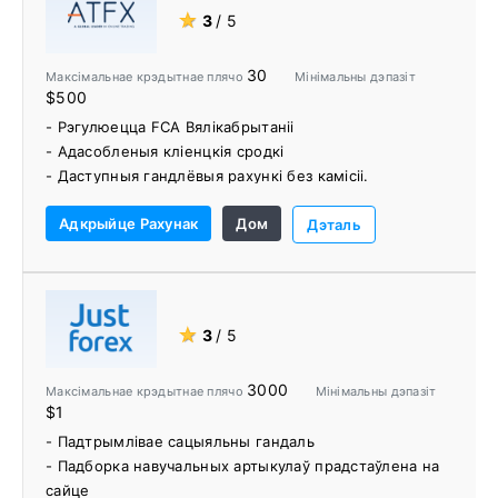
- 4500+ адзіночных акцый і ETF
★
3
/ 5
- Версія MetaTrader Supreme
- Прэміум Аналітыка
30
Максімальнае крэдытнае плячо
Мінімальны дэпазіт
- Мінімальны дэпазіт 1 долар
$500
- Ісламскія рахункі
- Рэгулюецца FCA Вялікабрытаніі
- Адасобленыя кліенцкія сродкі
- Даступныя гандлёвыя рахункі без камісіі.
- Канкурэнтныя спрэды
Адкрыйце Рахунак
Дом
- Стаўкі на спрэд для Вялікабрытаніі
Дэталь
- Бясплатны VPS (у залежнасці ад тыпу ўліковага
запісу)
- Некалькі варыянтаў дэпазіту і зняцця грошай
бясплатна
★
3
/ 5
- Уражваючыя адукацыйныя рэсурсы, штодзённыя
навіны рынку і аналіз
3000
Максімальнае крэдытнае плячо
Мінімальны дэпазіт
$1
- Падтрымлівае сацыяльны гандаль
- Падборка навучальных артыкулаў прадстаўлена на
сайце