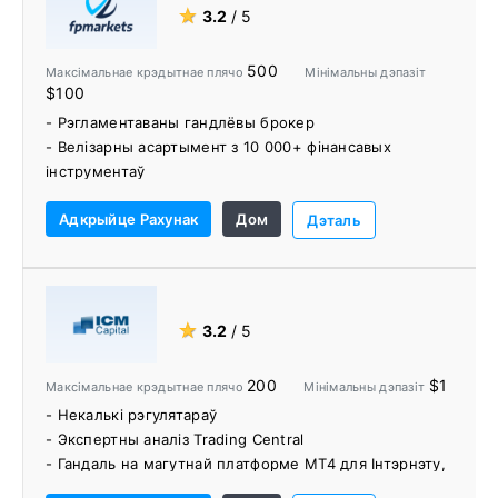
★
3.2
/ 5
500
Максімальнае крэдытнае плячо
Мінімальны дэпазіт
$100
- Рэгламентаваны гандлёвы брокер
- Велізарны асартымент з 10 000+ фінансавых
інструментаў
- Магутныя і складаныя платформы MetaTrader і
Адкрыйце Рахунак
Дом
IRESS
Дэталь
- Мадэль цэнаўтварэння ECN з грубымі вузкімі
спрэдамі ад 0,0 пункта
- Хуткае выкананне праз серверы Equinix
- Ніякіх рэкаціровак і дылінгавых службаў
★
3.2
/ 5
- Акаўнты без камісіі
- Некалькі метадаў дэпазіту / зняцця без камісіі
200
$1
Максімальнае крэдытнае плячо
Мінімальны дэпазіт
- Некалькі брокерскіх узнагарод
- Некалькі рэгулятараў
- Без платы за бяздзейнасць
- Экспертны аналіз Trading Central
- Ісламскія рахункі без абмену
- Гандаль на магутнай платформе MT4 для Інтэрнэту,
- Гандаль копіямі і аўтагандаль
мабільных прылад і працоўных сталоў
- Навучальны цэнтр трэйдараў