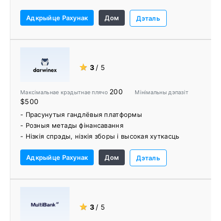
Адкрыйце Рахунак
Дом
Дэталь
★
3
/ 5
200
Максімальнае крэдытнае плячо
Мінімальны дэпазіт
$500
- Прасунутыя гандлёвыя платформы
- Розныя метады фінансавання
- Нізкія спрэды, нізкія зборы і высокая хуткасць
выканання
Адкрыйце Рахунак
Дом
- Жорсткая рэгламентацыя
Дэталь
- Страхоўка FSCS
- Асобныя рахункі
- Сацыяльны гандаль
- ДАРВІНЫ
★
3
/ 5
- Прамы доступ да рынку (DMA)