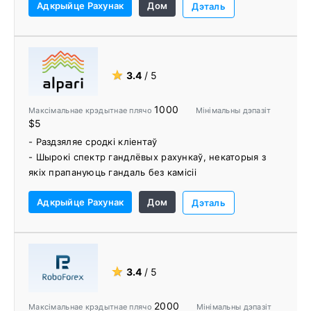
Адкрыйце Рахунак
Дом
- Выбар паміж MT4, MT5 і прапрыетарнай
Дэталь
платформай
- Бясплатны VPS
- Добрая падтрымка кліентаў
- Вебінары ў прамым эфіры прафесійных трэйдараў і
★
3.4
/ 5
аналітыкаў рынку
- VIP-гандлёвыя абвесткі прафесійных трэйдараў
1000
Максімальнае крэдытнае плячо
Мінімальны дэпазіт
$5
- Раздзяляе сродкі кліентаў
- Шырокі спектр гандлёвых рахункаў, некаторыя з
якіх прапануюць гандаль без камісіі
- Доступ да Forex ECN з плячом 1:1000
Адкрыйце Рахунак
Дом
- Мінімальны дэпазіт $5
Дэталь
- Гандлюйце на MetaTrader 4 і MetaTrader 5 праз
Інтэрнэт, настольныя і мабільныя прылады
- Конкурсы і акцыі з рэальнымі грашовымі прызамі
- Доступ да праграмы Alpari Copy Trading
★
3.4
/ 5
2000
Максімальнае крэдытнае плячо
Мінімальны дэпазіт