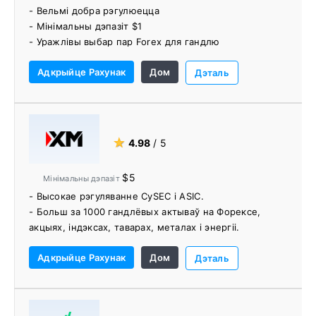
- Вельмі добра рэгулюецца
- Мінімальны дэпазіт $1
- Уражлівы выбар пар Forex для гандлю
- Даступны гандаль без камісіі
Адкрыйце Рахунак
Дом
- Гнуткае крэдытнае плячо
Дэталь
- Сістэма гандлю копіямі
- Падтрымка на 20 мовах
- Добрая падтрымка кліентаў
★
4.98
/ 5
$5
Мінімальны дэпазіт
- Высокае рэгуляванне CySEC і ASIC.
- Больш за 1000 гандлёвых актываў на Форексе,
акцыях, індэксах, таварах, металах і энергіі.
- Нізкі CFD
Адкрыйце Рахунак
Дом
- Нулявая камісія за дэпазіты і зняцце сродкаў
Дэталь
- Выдатны адукацыйны і даследчы сэрвіс з
штодзённымі інтэрактыўнымі гандлёвымі пакоямі.
- Падтрымліваецца больш за 20 моў