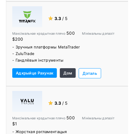
★
3.3
/ 5
500
Максімальнае крэдытнае плячо
Мінімальны дэпазіт
$200
- Зручныя платформы MetaTrader
- ZuluTrade
- Гандлёвыя інструменты
- Дазволены ўсе гандлёвыя стратэгіі
Адкрыйце Рахунак
Дом
Дэталь
★
3.3
/ 5
500
Максімальнае крэдытнае плячо
Мінімальны дэпазіт
$1
- Жорсткая рэгламентацыя