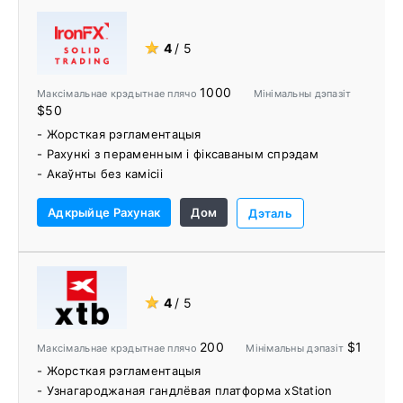
сродкаў.
- Падтрымка сацыяльнага гандлю
★
4
/ 5
- Шэраг адукацыйных рэсурсаў і інструментаў
1000
Максімальнае крэдытнае плячо
Мінімальны дэпазіт
$50
- Жорсткая рэгламентацыя
- Рахункі з пераменным і фіксаваным спрэдам
- Акаўнты без камісіі
- Узнагароджаныя гандлёвыя платформы
Адкрыйце Рахунак
Дом
- Дадатак IronFX Research
Дэталь
- Добры выбар валютных пар форекс
- Некалькі метадаў дэпазіту / зняцця
- Адасобленыя кліенцкія сродкі
- Біржа IronFX Crypto
★
4
/ 5
- Выдатная падтрымка кліентаў
- Бясплатны VPS для кліентаў, якія адпавядаюць
200
$1
Максімальнае крэдытнае плячо
Мінімальны дэпазіт
патрабаванням
- Жорсткая рэгламентацыя
- Узнагароджаная гандлёвая платформа xStation