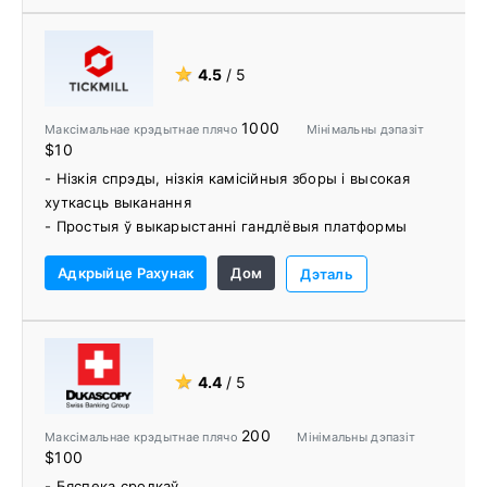
- Аўтаматычны пераклад - імгненна здымайце сродкі
- Падтрымка гандлю копіямі
- Спецыяльная кругласутачная падтрымка больш
★
4.5
/ 5
чым на 27 мовах
1000
Максімальнае крэдытнае плячо
Мінімальны дэпазіт
$10
- Нізкія спрэды, нізкія камісійныя зборы і высокая
хуткасць выканання
- Простыя ў выкарыстанні гандлёвыя платформы
- Некалькі варыянтаў фінансавання рахунку
Адкрыйце Рахунак
Дом
- Сетка электроннай сувязі (ECN)
Дэталь
- Рахункі з фіксаваным і зменным спрэдам
- Акаўнты без камісіі
- Бясплатны VPS
- Інструмент QuickDeal
★
4.4
/ 5
- Стужка навін FxWire Pro
- Вэбінары
200
Максімальнае крэдытнае плячо
Мінімальны дэпазіт
- Ісламскія рахункі
$100
- 24-гадзінная падтрымка кліентаў
- Бяспека сродкаў