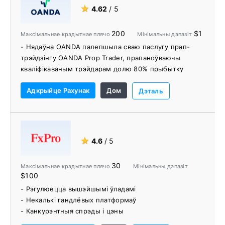
- Трэйдары з 190 краін
★
4.62
/ 5
- Бясплатныя паслугі VPS
- Платформы: MetaTrader 4, MetaTrader 5
200
$1
Максімальнае крэдытнае плячо
Мінімальны дэпазіт
- Нядаўна OANDA палепшыла сваю паслугу прап-
трэйдзінгу OANDA Prop Trader, прапаноўваючы
кваліфікаваным трэйдарам долю 80% прыбытку
- Вэб-платформа OANDA Trade абслугоўвае
Адкрыйце Рахунак
Дом
сур'ёзных дзённых трэйдараў са 100+ тэхнічнымі
Дэталь
індыкатарамі, эканамічным накладаннем і стужкай
навін Dow Jones
- Прапануе добра прадуманыя платформы
- Забяспечвае цудоўныя даследчыя прапановы
★
4.6
/ 5
30
Максімальнае крэдытнае плячо
Мінімальны дэпазіт
$100
- Рэгулюецца вышэйшымі ўладамі
- Некалькі гандлёвых платформаў
- Канкурэнтныя спрэды і цэны
- Шырокі выбар гандлёвых інструментаў