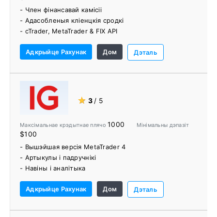
- Член фінансавай камісіі
- Адасобленыя кліенцкія сродкі
- cTrader, MetaTrader & FIX API
- 150+ гандлёвых інструментаў
Адкрыйце Рахунак
Дом
- Аўтачартыст
Дэталь
- ПАММ/МАМ рахункі
- Дабрачынная праца
★
3
/ 5
1000
Максімальнае крэдытнае плячо
Мінімальны дэпазіт
$100
- Вышэйшая версія MetaTrader 4
- Артыкулы і падручнікі
- Навіны і аналітыка
- Гнуткія варыянты фінансавання
Адкрыйце Рахунак
Дом
Дэталь