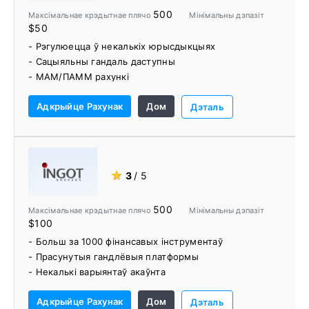
- FIX API
500
Максімальнае крэдытнае плячо
Мінімальны дэпазіт
- Бясплатныя дадзеныя аб галачках
$50
- Няма амерыканскіх кліентаў
- Рэгулюецца ў некалькіх юрысдыкцыях
- Абмежаваны навучальны матэрыял
- Сацыяльны гандаль даступны
- Мінімальны дэпазіт $500
- МАМ/ПАММ рахункі
- Бясплатны VPS прадастаўляецца ўсім кліентам
Адкрыйце Рахунак
Дом
- Аналіз і гандлёвыя сігналы на базе Autochartist
Дэталь
★
3
/ 5
500
Максімальнае крэдытнае плячо
Мінімальны дэпазіт
$100
- Больш за 1000 фінансавых інструментаў
- Прасунутыя гандлёвыя платформы
- Некалькі варыянтаў акаўнта
- Шэраг гандлёвых інструментаў і адукацыйных
Адкрыйце Рахунак
Дом
рэсурсаў
Дэталь