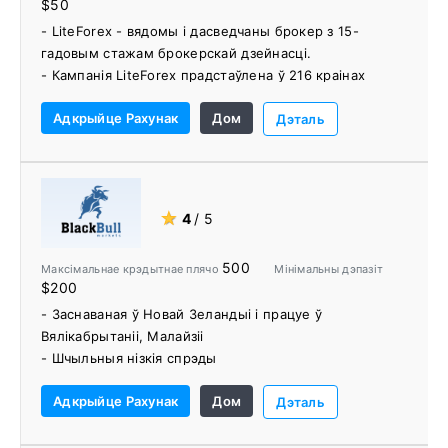
$50
- LiteForex - вядомы і дасведчаны брокер з 15-
гадовым стажам брокерскай дзейнасці.
- Кампанія LiteForex прадстаўлена ў 216 краінах
- Высокія працэнты за нявыкарыстаны дэпазіт
Адкрыйце Рахунак
Дом
- Пакрыццё камісій аплатнай сістэмы
Дэталь
- Сацыяльны трэйдзінг - платформа для капіявання
здзелак
- Аўтаматычны вывад сродкаў
- Некалькі офісаў у краіне даступныя, каб
★
4
/ 5
забяспечыць больш лакалізаваны ахоп.
- Некалькі варыянтаў аплаты, у тым ліку 6
500
Максімальнае крэдытнае плячо
Мінімальны дэпазіт
крыптавалют.
$200
- Заснаваная ў Новай Зеландыі і працуе ў
Вялікабрытаніі, Малайзіі
- Шчыльныя нізкія спрэды
- Варыянты прафесійнага і рознічнага гандлю
Адкрыйце Рахунак
Дом
- Вялікая колькасць спосабаў папаўнення і вываду
Дэталь
сродкаў
- BlackBull Markets не бярэ плату за ўнясенне