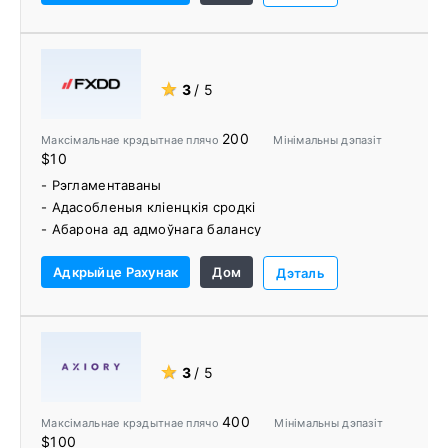
★
3
/ 5
200
Максімальнае крэдытнае плячо
Мінімальны дэпазіт
$10
- Рэгламентаваны
- Адасобленыя кліенцкія сродкі
- Абарона ад адмоўнага балансу
- Схема кампенсацыі інвестарам
Адкрыйце Рахунак
Дом
- Акаўнты без камісіі
Дэталь
- Гандлёвы цэнтр
- Бясплатны VPS
★
3
/ 5
400
Максімальнае крэдытнае плячо
Мінімальны дэпазіт
$100