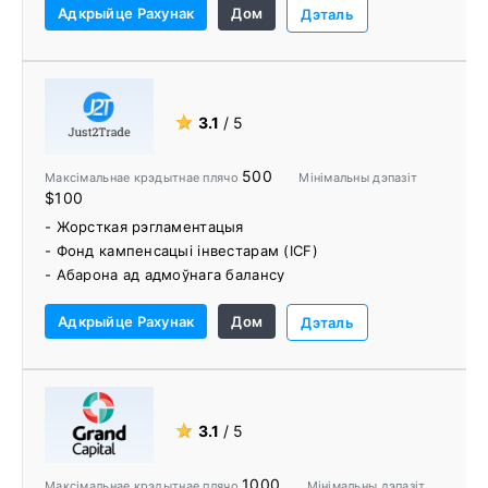
Адкрыйце Рахунак
Дом
Дэталь
- Autochartist і многія іншыя карысныя гандлёвыя
інструменты
- Кругласутачная падтрымка кліентаў
★
3.1
/ 5
500
Максімальнае крэдытнае плячо
Мінімальны дэпазіт
$100
- Жорсткая рэгламентацыя
- Фонд кампенсацыі інвестарам (ICF)
- Абарона ад адмоўнага балансу
- Некалькі гнуткіх гандлёвых платформаў
Адкрыйце Рахунак
Дом
- Некалькі варыянтаў фінансавання
Дэталь
- Гандлёвы Цэнтр
- ПАММ-рахункі
- Кіраванне актывамі
- Роба-саветнік
★
3.1
/ 5
1000
Максімальнае крэдытнае плячо
Мінімальны дэпазіт