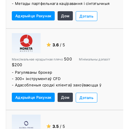
- Метады партфельнага каціравання і сінтэтычныя
інструменты
Адкрыйце Рахунак
Дом
- Адукацыйны цэнтр
Дэталь
★
3.6
/ 5
500
Максімальнае крэдытнае плячо
Мінімальны дэпазіт
$200
- Рэгуляваны брокер
- 300+ інструментаў CFD
- Адасобленыя сродкі кліентаў захоўваюцца ў
Нацыянальным аўстралійскім банку
Адкрыйце Рахунак
Дом
- Поўныя і зручныя вэб- і мабільныя платформы
Дэталь
Moneta Markets
- Эксклюзіўныя гандлёвыя інструменты, уключаючы
рынкавыя настроі і рынкавы шум
- Разнастайнасць навучальных матэрыялаў
★
3.5
/ 5