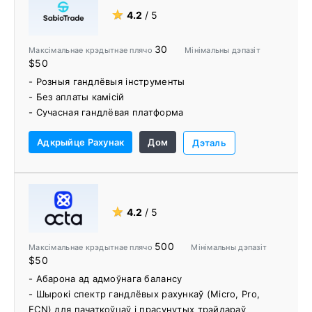
- Бясплатныя дэпазіты і імгненнае зняцце сродкаў.
★
4.2
/ 5
- Яны забяспечваюць выдатныя гандлёвыя бонусы і
акцыі
30
Максімальнае крэдытнае плячо
Мінімальны дэпазіт
- Штодзённы аналіз рынку іх групай па даследаванні
$50
рынку
- Розныя гандлёвыя інструменты
- Без аплаты камісій
- Сучасная гандлёвая платформа
- Легалізацыя фірмы і абарона кліентаў
Адкрыйце Рахунак
Дом
- Добрае абслугоўванне кліентаў
Дэталь
- Рэгулюецца Упраўленнем фінансавых паслуг
Мальты (MFSA) і Упраўленнем фінансавага
паводзінаў (FCA)
★
4.2
/ 5
500
Максімальнае крэдытнае плячо
Мінімальны дэпазіт
$50
- Абарона ад адмоўнага балансу
- Шырокі спектр гандлёвых рахункаў (Micro, Pro,
ECN) для пачаткоўцаў і прасунутых трэйдараў