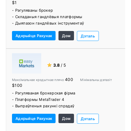
$1
- Рэгуляваны брокер
- Складаныя гандлёвыя платформы
- Дыяпазон гандлёвых інструментаў
- Шчыльныя спрэды і надзейная хуткасць выканання
Адкрыйце Рахунак
Дом
- Нізкія камісійныя зборы
Дэталь
- Мінімальны дэпазіт 1 долар
- Некалькі варыянтаў фінансавання рахунку
- Без камісіі за дэпазіт/зняцце
- Магутныя гандлёвыя інструменты
★
3.8
/ 5
- VPS са зніжкай
- ПАММ/МАМ
400
Максімальнае крэдытнае плячо
Мінімальны дэпазіт
- Выдатная падтрымка кліентаў
$100
- Рэгуляваная брокерская фірма
- Платформы MetaTrader 4
- Выпраўленыя рахункі спрэдаў
- Акаўнты без камісіі
Адкрыйце Рахунак
Дом
- здзелкаАнуляцыя
Дэталь
- Хуткасць замарожвання