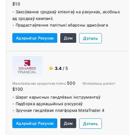
$10
- Захоўванне сродкаў кліентаў на рахунках, асобных
ад сродкаў кампаніі.
- Прадастаўленне палітыкі абароны адмоўнага
балансу.
Адкрыйце Рахунак
Дом
- Ён абслугоўвае ўсе тыпы трэйдараў з іх некалькімі
Дэталь
тыпамі рахункаў
- 8 тыпаў актываў і больш за 12 000 інструментаў
для гандлю.
- 5 розных гандлёвых платформаў на выбар
★
3.4
/ 5
- Без камісіі за ўнясенне грошай
- Праграма Well Analytics і навучальныя відэа.
500
Максімальнае крэдытнае плячо
Мінімальны дэпазіт
- Кругласутачная падтрымка кліентаў на 14 мовах.
$100
- Мае сацыяльныя гандлёвыя платформы
- Шэраг карысных гандлёвых інструментаў
- Падборка адукацыйных рэсурсаў
- Зручная гандлёвая платформа MetaTrader 4
Адкрыйце Рахунак
Дом
Дэталь