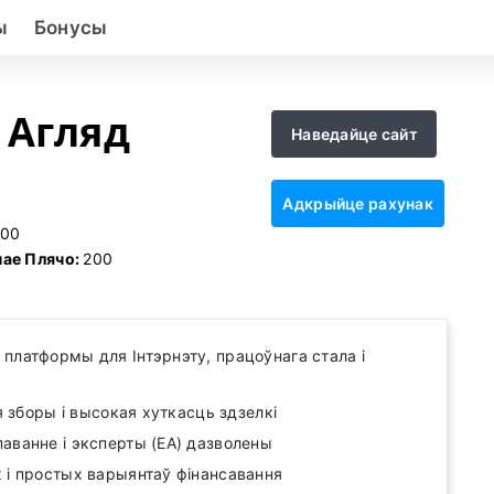
ы
Бонусы
 Агляд
Наведайце сайт
Адкрыйце рахунак
100
ае Плячо:
200
платформы для Інтэрнэту, працоўнага стала і
ія зборы і высокая хуткасць здзелкі
аванне і эксперты (EA) дазволены
 і простых варыянтаў фінансавання