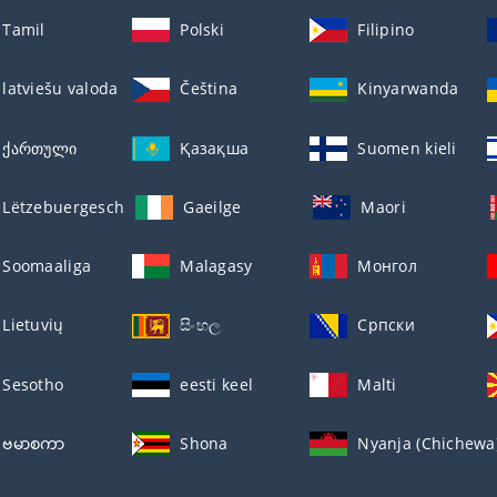
Tamil
Polski
Filipino
latviešu valoda
Čeština
Kinyarwanda
ქართული
Қазақша
Suomen kieli
Lëtzebuergesch
Gaeilge
Maori
Soomaaliga
Malagasy
Монгол
Lietuvių
සිංහල
Српски
Sesotho
eesti keel
Malti
ဗမာစကာ
Shona
Nyanja (Chichewa