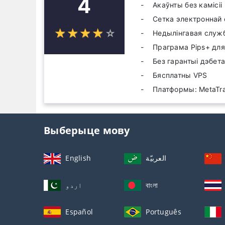
4
Акаўнты без камісіі
Сетка электроннай 
☆
★
☆
★
☆
★
☆
★
☆
★
Недылінгавая служ
Праграма Pips+ для 
Без гарантыі дэбет
Бясплатны VPS
Платформы: MetaTrad
Выберыце мову
English
العربيّة
اردو
বাংলা
Español
Português