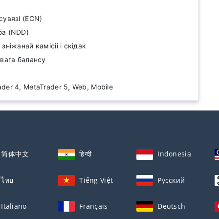
сувязі (ECN)
ба (NDD)
зніжанай камісіі і скідак
авага балансу
er 4, MetaTrader 5, Web, Mobile
简体中文
हिन्दी
Indonesia
ไทย
Tiếng Việt
Русский
Italiano
Français
Deutsch