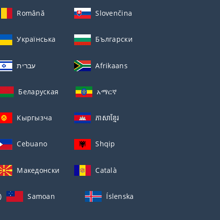
Română
Slovenčina
Українська
Български
עברית
Afrikaans
Беларуская
አማርኛ
Кыргызча
ភាសាខ្មែរ
Cebuano
Shqip
Македонски
Català
)
Samoan
Íslenska