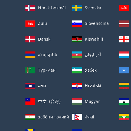
Norsk bokmål
Svenska
Zulu
Slovenščina
Dansk
Kiswahili
Հայերեն
آذربايجان
Туркмен
Ўзбек
ລາວ
Hrvatski
中文（台灣）
Magyar
забо́ни тоҷикӣ́
नेपाली