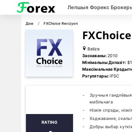
Лепшыя Форекс Брокер
Дом
FXChoice Revizyon
FXChoice
Belize
Заснаваны:
2010
Мінімальны Дэпазіт:
$
Максімальнае Крэдытн
Рэгулятары:
IFSC
Зручныя гандлёвыя 
мабільнага
Нізкія спрэды, нізк
Хэджаванне, скальп
RATING
Добры выбар хуткіх