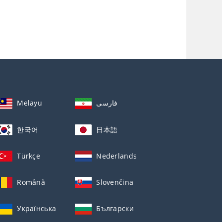
Melayu
فارسی
한국어
日本語
Türkçe
Nederlands
Română
Slovenčina
Українська
Български