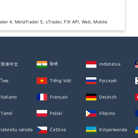
а
er 4, MetaTrader 5, cTrader, FIX API, Web, Mobile
简体中文
हिन्दी
Indonesia
ไทย
Tiếng Việt
Русский
Italiano
Français
Deutsch
Tamil
Polski
Filipino
latviešu valoda
Čeština
Kinyarwanda