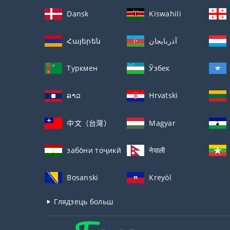
Dansk
Kiswahili
Հայերեն
آذربايجان
Туркмен
Ўзбек
ລາວ
Hrvatski
中文（台灣）
Magyar
забо́ни тоҷикӣ́
नेपाली
Bosanski
Kreyòl
Глядзець больш