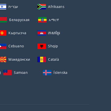
עברית
Afrikaans
Беларуская
አማርኛ
Кыргызча
ភាសាខ្មែរ
Cebuano
Shqip
Македонски
Català
)
Samoan
Íslenska