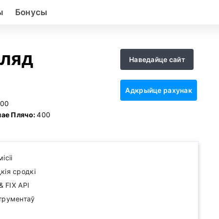
ы
Бонусы
гляд
Наведайце сайт
Адкрыйце рахунак
100
ае Плячо:
400
ісіі
кія сродкі
& FIX API
трументаў