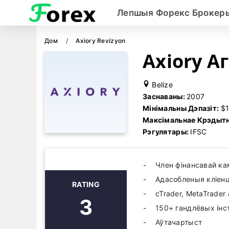
Лепшыя Форекс Брокер
Дом
Axiory Revizyon
Axiory А
Belize
Заснаваны:
2007
Мінімальны Дэпазіт:
$
Максімальнае Крэдытн
Рэгулятары:
IFSC
Член фінансавай кам
Адасобленыя кліенц
RATING
cTrader, MetaTrader 
3
150+ гандлёвых інс
Аўтачартыст