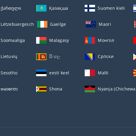
ქართული
Қазақша
Suomen kieli
Lëtzebuergesch
Gaeilge
Maori
Soomaaliga
Malagasy
Монгол
Lietuvių
සිංහල
Српски
Sesotho
eesti keel
Malti
ဗမာစကာ
Shona
Nyanja (Chichewa