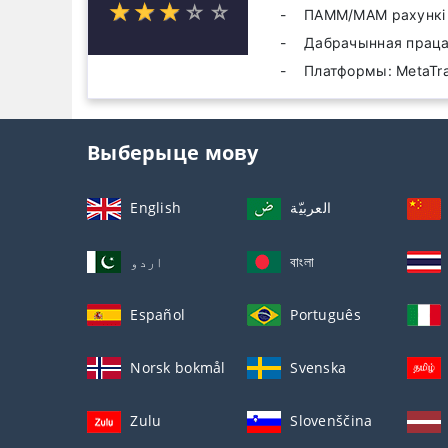
☆
★
☆
★
☆
★
☆
★
☆
★
ПАММ/МАМ рахункі
Дабрачынная прац
Платформы: MetaTrad
Выберыце мову
English
العربيّة
اردو
বাংলা
Español
Português
Norsk bokmål
Svenska
Zulu
Slovenščina