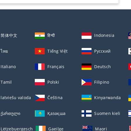
简体中文
हिन्दी
Indonesia
ไทย
Tiếng Việt
Русский
Italiano
Français
Deutsch
Tamil
Polski
Filipino
latviešu valoda
Čeština
Kinyarwanda
ქართული
Қазақша
Suomen kieli
Lëtzebuergesch
Gaeilge
Maori