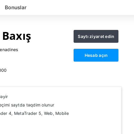
Bonuslar
 Baxış
Saytı ziyarət edin
renadines
Hesab açın
000
ləyir
seçimi saytda təqdim olunur
ader 4, MetaTrader 5, Web, Mobile