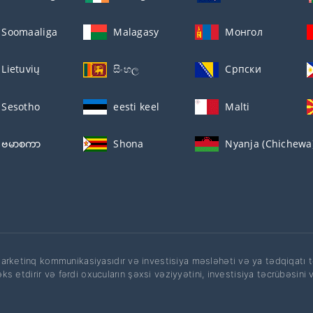
Soomaaliga
Malagasy
Монгол
Lietuvių
සිංහල
Српски
Sesotho
eesti keel
Malti
ဗမာစကာ
Shona
Nyanja (Chichewa
arketinq kommunikasiyasıdır və investisiya məsləhəti və ya tədqiqatı 
i əks etdirir və fərdi oxucuların şəxsi vəziyyətini, investisiya təcrübəsini