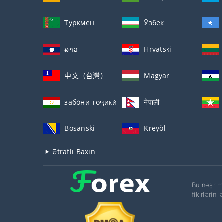
Туркмен
Ўзбек
ລາວ
Hrvatski
中文（台灣）
Magyar
забо́ни тоҷикӣ́
नेपाली
Bosanski
Kreyòl
Ətraflı Baxın
Bu nəşr m
fikirlərin