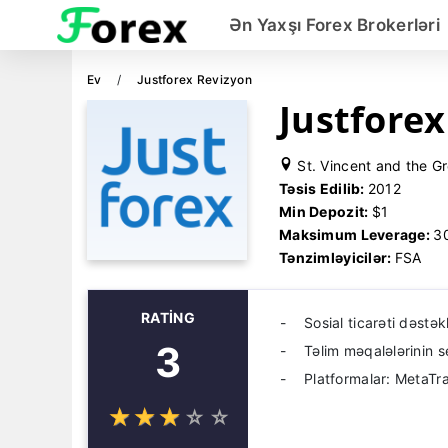
Ən Yaxşı Forex Brokerləri
Ev
Justforex Revizyon
Justforex
St. Vincent and the G
Təsis Edilib:
2012
Min Depozit:
$1
Maksimum Leverage:
3
Tənzimləyicilər:
FSA
RATING
Sosial ticarəti dəstək
3
Təlim məqalələrinin 
Platformalar: MetaTr
☆
★
☆
★
☆
★
☆
★
☆
★