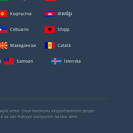
Кыргызча
ភាសាខ្មែរ
Cebuano
Shqip
Македонски
Català
)
Samoan
Íslenska
təşkil etmir. Onun məzmunu ekspertlərimizin ümumi
 və ya cari maliyyə vəziyyətini nəzərə almır.