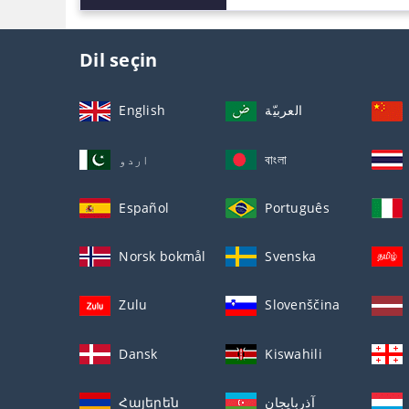
Dil seçin
English
العربيّة
اردو
বাংলা
Español
Português
Norsk bokmål
Svenska
Zulu
Slovenščina
Dansk
Kiswahili
Հայերեն
آذربايجان