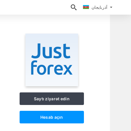
آذربايجان
آذربايجان
Saytı ziyarət edin
Hesab açın