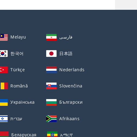
Melayu
فارسی
한국어
日本語
Türkçe
Nederlands
Română
Slovenčina
Українська
Български
עברית
Afrikaans
Беларуская
አማርኛ