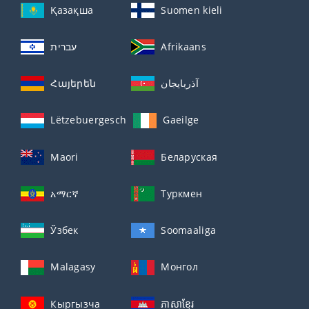
Қазақша
Suomen kieli
עברית
Afrikaans
Հայերեն
آذربايجان
Lëtzebuergesch
Gaeilge
Maori
Беларуская
አማርኛ
Туркмен
Ўзбек
Soomaaliga
Malagasy
Монгол
Кыргызча
ភាសាខ្មែរ