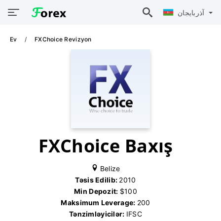
آذربايجان
Ev
FXChoice Revizyon
FXChoice Baxış
Belize
Təsis Edilib:
2010
Min Depozit:
$100
Maksimum Leverage:
200
Tənzimləyicilər:
IFSC