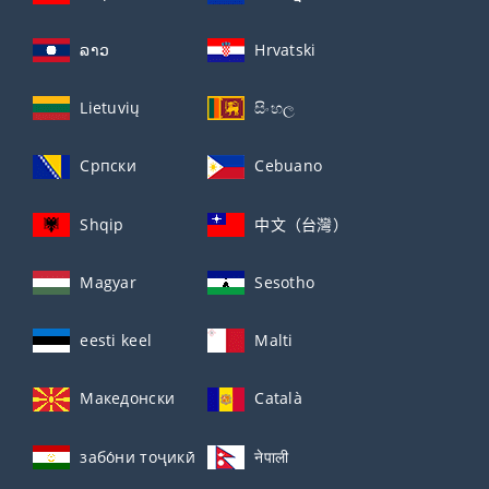
ລາວ
Hrvatski
Lietuvių
සිංහල
Српски
Cebuano
Shqip
中文（台灣）
Magyar
Sesotho
eesti keel
Malti
Македонски
Català
забо́ни тоҷикӣ́
नेपाली