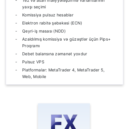
Tez və asan maliyyələşdirmə variantlarının
yaxşı seçimi
Komissiya pulsuz hesablar
Elektron rabitə şəbəkəsi (ECN)
Qeyri-iş masası (NDD)
Azaldılmış komissiya və güzəştlər üçün Pips+
Proqramı
Debet balansına zəmanət yoxdur
Pulsuz VPS
Platformalar: MetaTrader 4, MetaTrader 5,
Web, Mobile