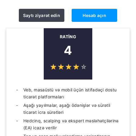
Saytı ziyarət edin
Hesab açın
RATING
4
☆
★
☆
★
☆
★
☆
★
☆
★
Veb, masaüstü və mobil üçün istifadəçi dostu
ticarət platformaları
Aşağı yayılmalar, aşağı ödənişlər və sürətli
ticarət icra sürətləri
Hedcinq, scalping və ekspert məsləhətçilərinə
(EA) icazə verilir