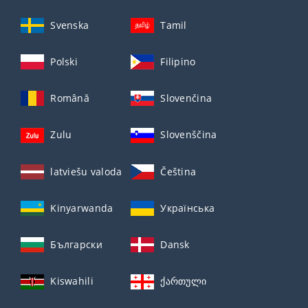
Svenska
Tamil
Polski
Filipino
Română
Slovenčina
Zulu
Slovenščina
latviešu valoda
Čeština
Kinyarwanda
Українська
Български
Dansk
Kiswahili
ქართული