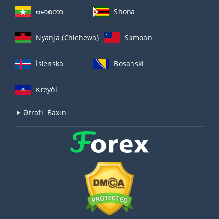
ဗမာစကာ
Shona
Nyanja (Chichewa)
Samoan
Íslenska
Bosanski
Kreyòl
Ətraflı Baxın