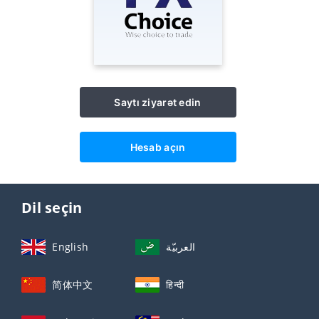
Saytı ziyarət edin
Hesab açın
Dil seçin
English
العربيّة
简体中文
हिन्दी