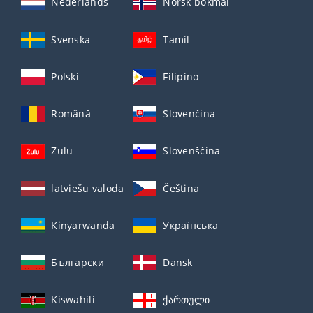
Nederlands
Norsk bokmål
Svenska
Tamil
Polski
Filipino
Română
Slovenčina
Zulu
Slovenščina
latviešu valoda
Čeština
Kinyarwanda
Українська
Български
Dansk
Kiswahili
ქართული