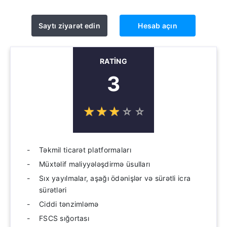
Saytı ziyarət edin
Hesab açın
RATING
3
☆
★
☆
★
☆
★
☆
★
☆
★
Təkmil ticarət platformaları
Müxtəlif maliyyələşdirmə üsulları
Sıx yayılmalar, aşağı ödənişlər və sürətli icra
sürətləri
Ciddi tənzimləmə
FSCS sığortası