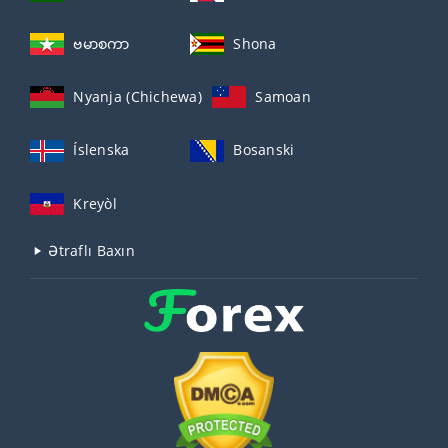
ဗမာစကာ
Shona
Nyanja (Chichewa)
Samoan
Íslenska
Bosanski
Kreyòl
Ətraflı Baxın