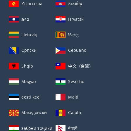
Кыргызча
ភាសាខ្មែរ
ລາວ
Hrvatski
Lietuvių
සිංහල
Српски
Cebuano
Shqip
中文（台灣）
Magyar
Sesotho
eesti keel
Malti
Македонски
Català
забо́ни тоҷикӣ́
नेपाली