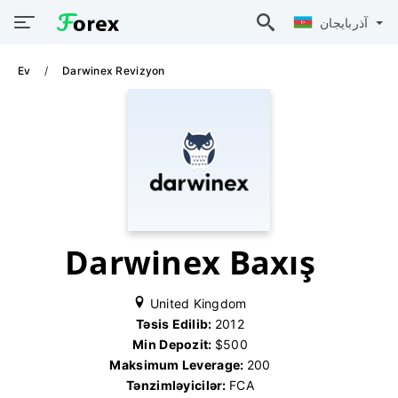
آذربايجان
Ev
Darwinex Revizyon
Darwinex Baxış
United Kingdom
Təsis Edilib:
2012
Min Depozit:
$500
Maksimum Leverage:
200
Tənzimləyicilər:
FCA