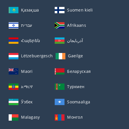
Қазақша
Suomen kieli
עברית
Afrikaans
Հայերեն
آذربايجان
Lëtzebuergesch
Gaeilge
Maori
Беларуская
አማርኛ
Туркмен
Ўзбек
Soomaaliga
Malagasy
Монгол