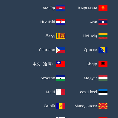
ភាសាខ្មែរ
Кыргызча
Hrvatski
ລາວ
සිංහල
Lietuvių
Cebuano
Српски
中文（台灣）
Shqip
Sesotho
Magyar
Malti
eesti keel
Català
Македонски