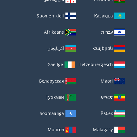
Suomen kieli
Қазақша
עברית
Afrikaans
Հայերեն
آذربايجان
Gaeilge
Lëtzebuergesch
Беларуская
Maori
Туркмен
አማርኛ
Soomaaliga
Ўзбек
Монгол
Malagasy