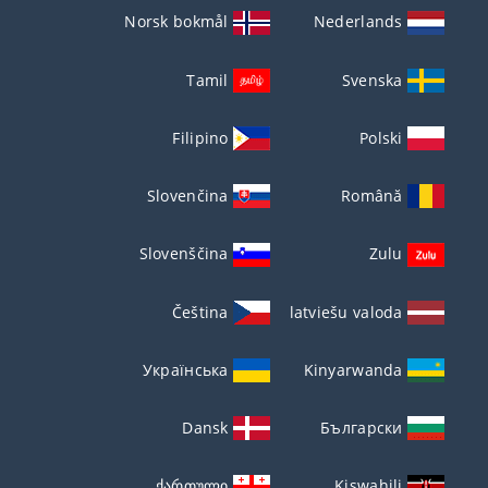
Norsk bokmål
Nederlands
Tamil
Svenska
Filipino
Polski
Slovenčina
Română
Slovenščina
Zulu
Čeština
latviešu valoda
Українська
Kinyarwanda
Dansk
Български
ქართული
Kiswahili