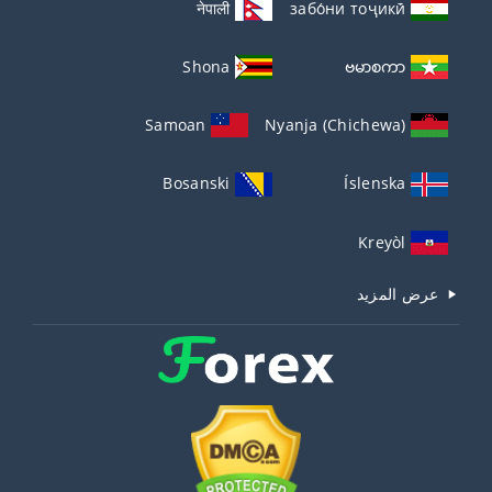
नेपाली
забо́ни тоҷикӣ́
Shona
ဗမာစကာ
Samoan
Nyanja (Chichewa)
Bosanski
Íslenska
Kreyòl
عرض المزيد