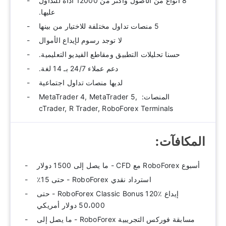
8 أنواع من الأصول وأكثر من 12000 أداة للتداول
عليها.
5 منصات تداول مختلفة للاختيار من بينها
لا توجد رسوم لإيداع الأموال
حسنا تحليلات التطبيق ومقاطع الفيديو التعليمية.
دعم عملاء 24/7 بـ 14 لغة.
لديها منصات تداول اجتماعية
المنصات: ‫ MetaTrader 4, MetaTrader 5,
cTrader, R Trader, RoboForex Terminals
المكافآت:‫
أسبوع RoboForex مع CFD - ما يصل إلى 1500 دولار
استرداد نقدي RoboForex - حتى 15٪
إيداع RoboForex Classic Bonus 120٪ - حتى
50،000 دولار أمريكي
مسابقة فوركس التجريبية RoboForex - ما يصل إلى