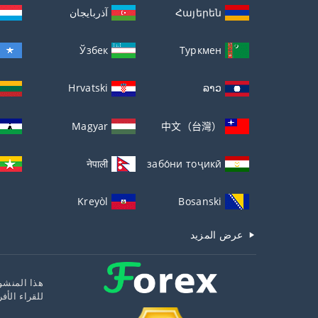
Հայերեն
آذربايجان
Ўзбек
Туркмен
Hrvatski
ລາວ
Magyar
中文（台灣）
नेपाली
забо́ни тоҷикӣ́
Kreyòl
Bosanski
عرض المزيد
هذا المنشور
للقراء الأف