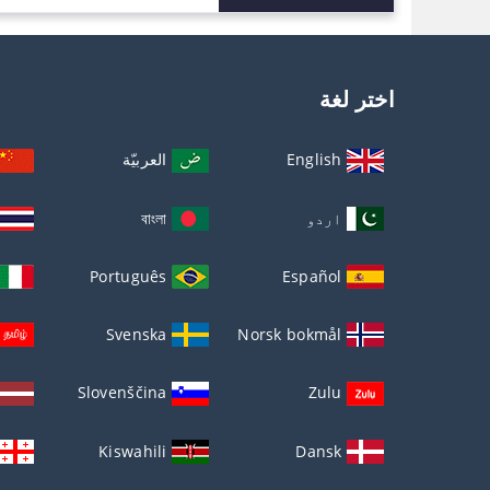
اختر لغة
English
العربيّة
اردو
বাংলা
Português
Español
Svenska
Norsk bokmål
Slovenščina
Zulu
Kiswahili
Dansk