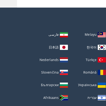
Melayu
فارسی
日本語
한국어
Nederlands
Türkçe
Slovenčina
Română
Български
Українська
עברית
Afrikaans