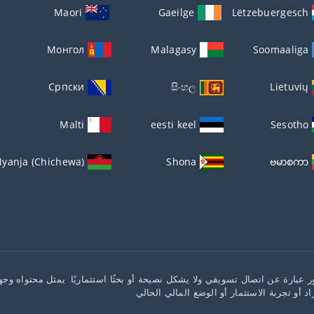
Maori
Gaeilge
Lëtzebuergesch
Монгол
Malagasy
Soomaaliga
Српски
සිංහල
Lietuvių
Malti
eesti keel
Sesotho
yanja (Chichewa)
Shona
ဗမာစကာ
 عبارة عن اتصال تسويقي ولا يشكل نصيحة أو بحثًا استثماريًا. يمثل محتواه وجها
راد أو تجربة الاستثمار أو الوضع المالي الحالي.