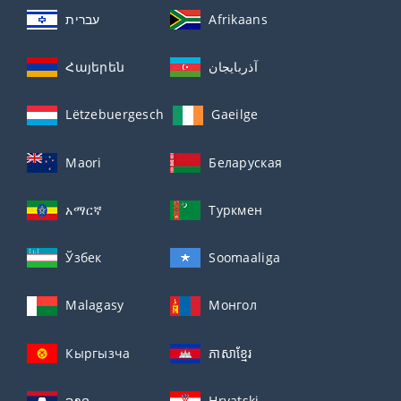
עברית
Afrikaans
Հայերեն
آذربايجان
Lëtzebuergesch
Gaeilge
Maori
Беларуская
አማርኛ
Туркмен
Ўзбек
Soomaaliga
Malagasy
Монгол
Кыргызча
ភាសាខ្មែរ
ລາວ
Hrvatski