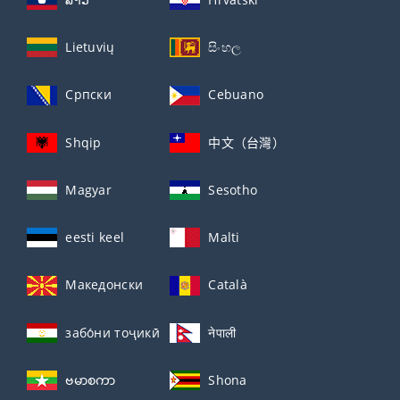
Lietuvių
සිංහල
Српски
Cebuano
Shqip
中文（台灣）
Magyar
Sesotho
eesti keel
Malti
Македонски
Català
забо́ни тоҷикӣ́
नेपाली
ဗမာစကာ
Shona