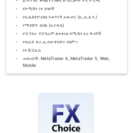
ፈጣን እና ቀላል የገንዘብ አማራጮች ጥሩ ምርጫ
የኮሚሽን ነፃ ሂሳቦች
የኤሌክትሮኒክስ የመገናኛ አውታር (ኢ.ሲ.ኤን.)
የማይሸጥ ዴስክ (ኤንዲዲ)
የፒፕስ+ ፕሮግራም ለተቀነሰ ኮሚሽን እና ቅናሾች
የዴቢት ቀሪ ሒሳብ ዋስትና የለም።
ነፃ ቪፒኤስ
መድረኮች: MetaTrader 4, MetaTrader 5, Web,
Mobile