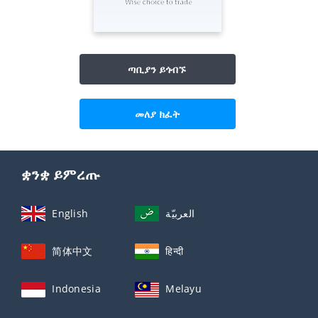
ጣቢያን ይጎብኙ
መለያ ክፈት
ቋንቋ ይምረጡ
English
العربيّة
简体中文
हिन्दी
Indonesia
Melayu