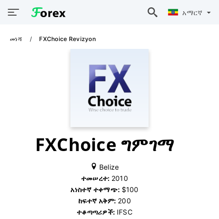
አማርኛ
መነሻ
FXChoice Revizyon
FXChoice ግምገማ
Belize
ተመሠረተ:
2010
አነስተኛ ተቀማጭ:
$100
ከፍተኛ አቅም:
200
ተቆጣጣሪዎች:
IFSC