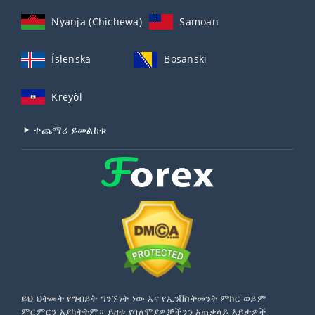
Nyanja (Chichewa)
Samoan
Íslenska
Bosanski
Kreyòl
ተጨማሪ ይመልከቱ
ይህ ህትመት የግብይት ግንኙነት ነው እና የኢንቨስትመንት ምክር ወይም
ምርምርን አያካትትም። ይዘቱ የባለሞያዎቻችንን አጠቃላይ እይታዎች