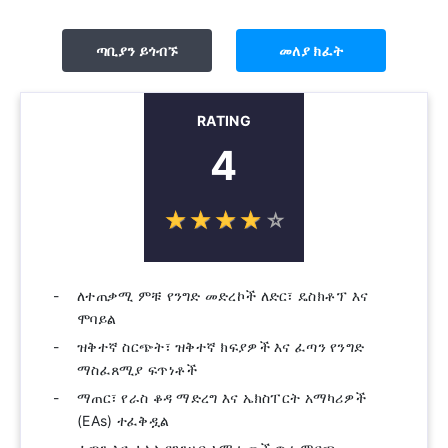
ጣቢያን ይጎብኙ
መለያ ክፈት
RATING
4
☆
★
☆
★
☆
★
☆
★
☆
★
ለተጠቃሚ ምቹ የንግድ መድረኮች ለድር፣ ዴስክቶፕ እና
ሞባይል
ዝቅተኛ ስርጭት፣ ዝቅተኛ ክፍያዎች እና ፈጣን የንግድ
ማስፈጸሚያ ፍጥነቶች
ማጠር፣ የራስ ቆዳ ማድረግ እና ኤክስፐርት አማካሪዎች
(EAs) ተፈቅዷል