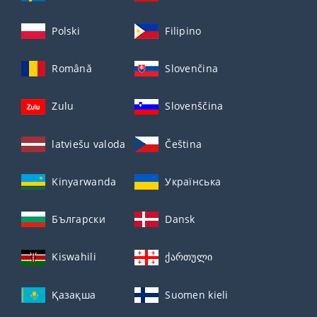
Polski
Filipino
Română
Slovenčina
Zulu
Slovenščina
latviešu valoda
Čeština
Kinyarwanda
Українська
Български
Dansk
Kiswahili
ქართული
Қазақша
Suomen kieli