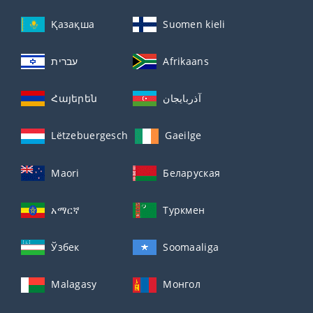
Қазақша
Suomen kieli
עברית
Afrikaans
Հայերեն
آذربايجان
Lëtzebuergesch
Gaeilge
Maori
Беларуская
አማርኛ
Туркмен
Ўзбек
Soomaaliga
Malagasy
Монгол