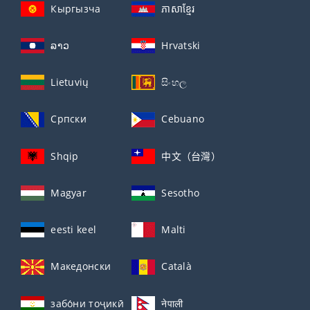
Кыргызча
ភាសាខ្មែរ
ລາວ
Hrvatski
Lietuvių
සිංහල
Српски
Cebuano
Shqip
中文（台灣）
Magyar
Sesotho
eesti keel
Malti
Македонски
Català
забо́ни тоҷикӣ́
नेपाली