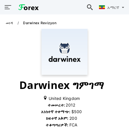
አማርኛ
መነሻ
Darwinex Revizyon
Darwinex ግምገማ
United Kingdom
ተመሠረተ:
2012
አነስተኛ ተቀማጭ:
$500
ከፍተኛ አቅም:
200
ተቆጣጣሪዎች:
FCA