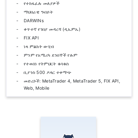
የተከፋፈሉ መለያዎች
ማህበራዊ ግብይት
DARWINs
ቀጥተኛ የገበያ መዳረሻ (ዲኤምኤ)
FIX API
ነጻ ምልክት ውሂብ
ምንም የአሜሪካ ደንበኞች የሉም
የተወሰነ የትምህርት ቁሳቁስ
ቢያንስ 500 ዶላር ተቀማጭ
መድረኮች: MetaTrader 4, MetaTrader 5, FIX API,
Web, Mobile