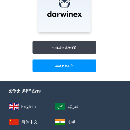
ጣቢያን ይጎብኙ
መለያ ክፈት
ቋንቋ ይምረጡ
English
العربيّة
简体中文
हिन्दी