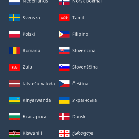
Nederlands
Norsk bokmål
Svenska
Tamil
Polski
Filipino
Română
Slovenčina
Zulu
Slovenščina
latviešu valoda
Čeština
Kinyarwanda
Українська
Български
Dansk
Kiswahili
ქართული