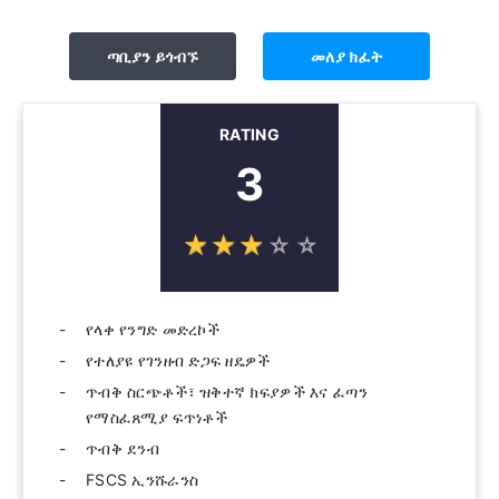
ጣቢያን ይጎብኙ
መለያ ክፈት
RATING
3
☆
★
☆
★
☆
★
☆
★
☆
★
የላቀ የንግድ መድረኮች
የተለያዩ የገንዘብ ድጋፍ ዘዴዎች
ጥብቅ ስርጭቶች፣ ዝቅተኛ ክፍያዎች እና ፈጣን
የማስፈጸሚያ ፍጥነቶች
ጥብቅ ደንብ
FSCS ኢንሹራንስ