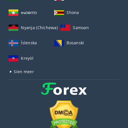
ဗမာစကာ
Shona
Nyanja (Chichewa)
Samoan
Íslenska
Bosanski
Kreyòl
Sien meer