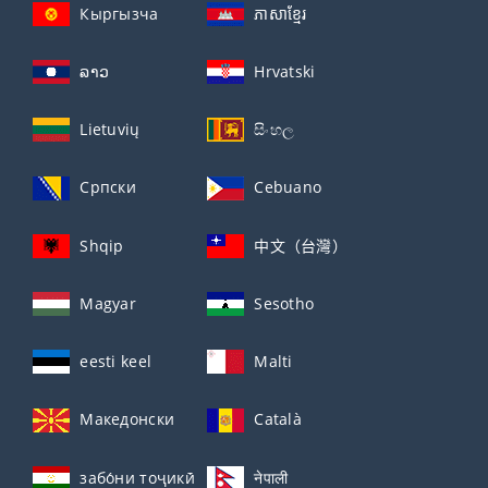
Кыргызча
ភាសាខ្មែរ
ລາວ
Hrvatski
Lietuvių
සිංහල
Српски
Cebuano
Shqip
中文（台灣）
Magyar
Sesotho
eesti keel
Malti
Македонски
Català
забо́ни тоҷикӣ́
नेपाली