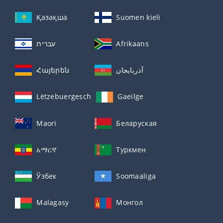
Қазақша
Suomen kieli
עברית
Afrikaans
Հայերեն
آذربايجان
Lëtzebuergesch
Gaeilge
Maori
Беларуская
አማርኛ
Туркмен
Ўзбек
Soomaaliga
Malagasy
Монгол