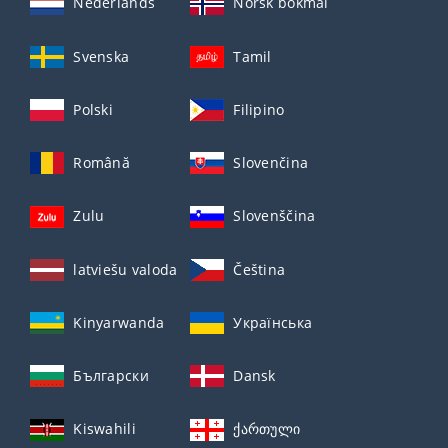
Nederlands
Norsk bokmål
Svenska
Tamil
Polski
Filipino
Română
Slovenčina
Zulu
Slovenščina
latviešu valoda
Čeština
Kinyarwanda
Українська
Български
Dansk
Kiswahili
ქართული